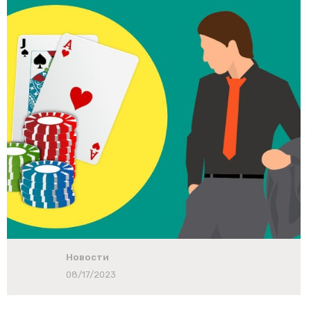
Новости
08/17/2023