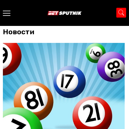
Главная
бинго
Новости