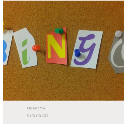
Новости
09/29/2023