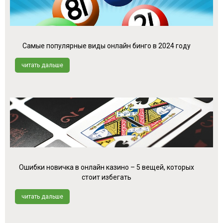
Самые популярные виды онлайн бинго в 2024 году
читать дальше
Ошибки новичка в онлайн казино – 5 вещей, которых
стоит избегать
читать дальше