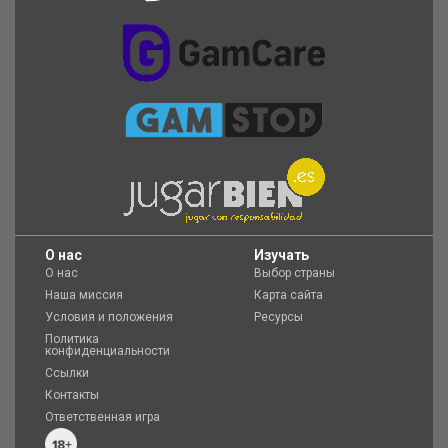
O нас
Изучать
О нас
Выбор страны
Наша миссия
Карта сайта
Условия и положения
Ресурсы
Политика
конфиденциальности
Ссылки
Контакты
Ответственная игра