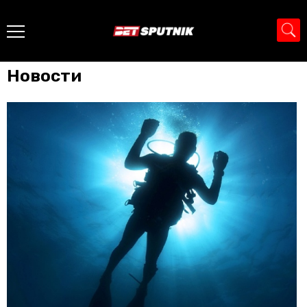
Главная
чемпионат мира по водным видам спорта
Новости