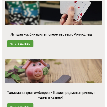
Лучшая комбинация в покере: играем с Роял-флеш
читать дальше
Талисманы для гемблеров – Какие предметы принесут
удачу в казино?
читать дальше