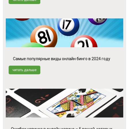
Самые популярные виды онлайн бинго в 2024 году
читать дальше