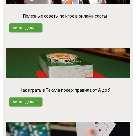
Полезные советы по игре в онлайн-слоты
читать дальше
Как играть в Текила покер: правила от А до Я
читать дальше