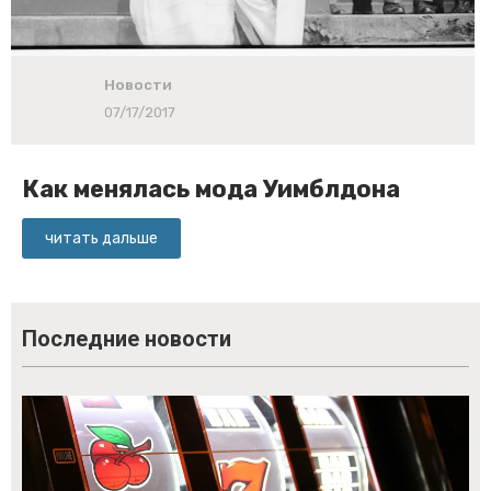
Новости
07/17/2017
Как менялась мода Уимблдона
читать дальше
Последние новости