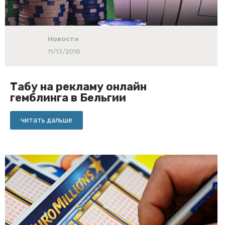
Новости
11/13/2018
Табу на рекламу онлайн
гемблинга в Бельгии
читать дальше