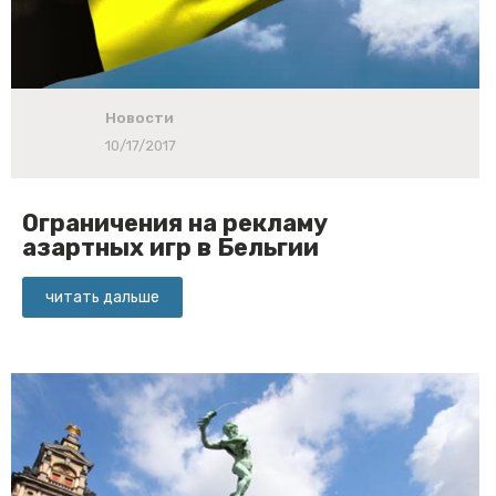
Новости
10/17/2017
Ограничения на рекламу
азартных игр в Бельгии
читать дальше