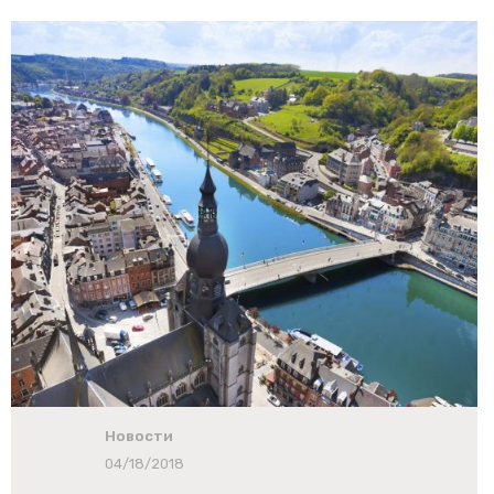
Новости
04/18/2018