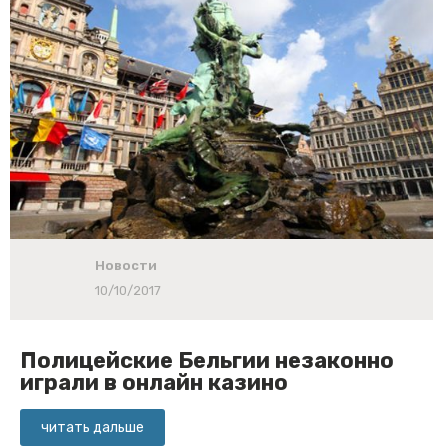
Новости
10/10/2017
Полицейские Бельгии незаконно
играли в онлайн казино
читать дальше