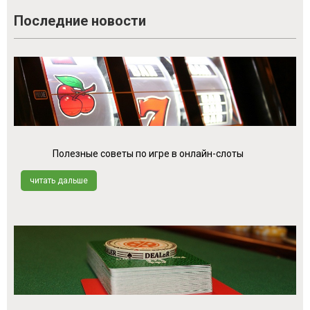
Последние новости
Полезные советы по игре в онлайн-слоты
читать дальше