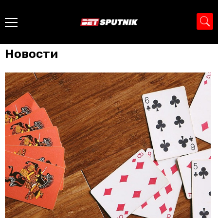
Главная
HORSE покер
Новости