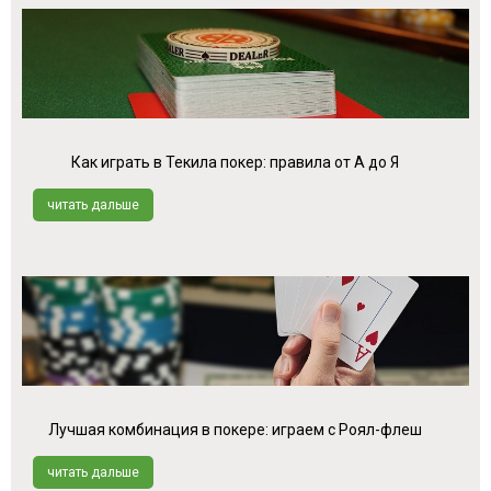
Как играть в Текила покер: правила от А до Я
читать дальше
Лучшая комбинация в покере: играем с Роял-флеш
читать дальше