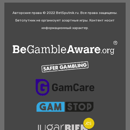
Авторские права © 2022 BetSputnik.ru. Все права защищены.
Бетспутник не организует азартные игры. Контент носит
информационный характер.