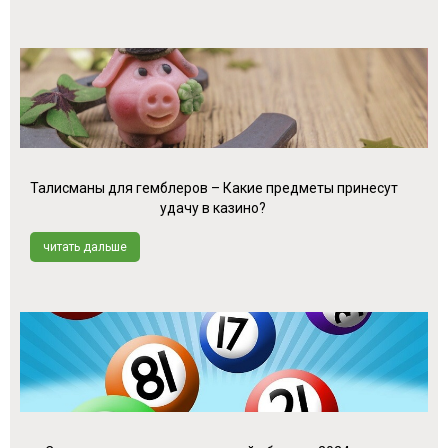
Талисманы для гемблеров – Какие предметы принесут
удачу в казино?
читать дальше