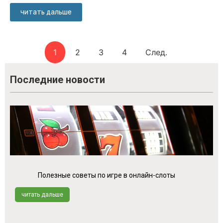
читать дальше
1
2
3
4
След.
Последние новости
Полезные советы по игре в онлайн-слоты
читать дальше