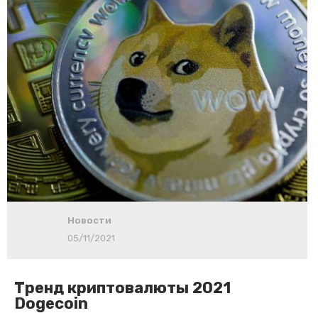
Новости
05/11/2021
Тренд криптовалюты 2021
Dogecoin