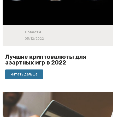
Новости
05/12/2022
Лучшие криптовалюты для
азартных игр в 2022
читать дальше