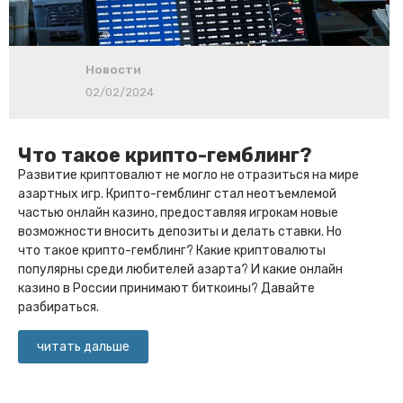
Новости
02/02/2024
Что такое крипто-гемблинг?
Развитие криптовалют не могло не отразиться на мире
азартных игр. Крипто-гемблинг стал неотъемлемой
частью онлайн казино, предоставляя игрокам новые
возможности вносить депозиты и делать ставки. Но
что такое крипто-гемблинг? Какие криптовалюты
популярны среди любителей азарта? И какие онлайн
казино в России принимают биткоины? Давайте
разбираться.
читать дальше