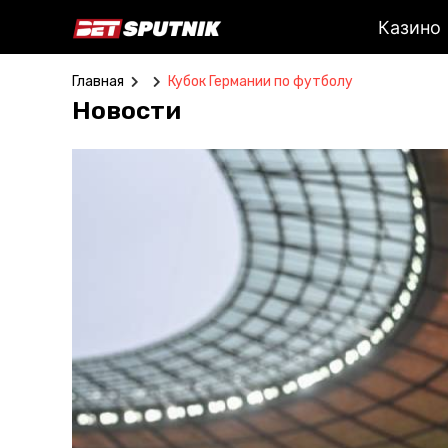
Казино
Главная
Кубок Германии по футболу
Новости