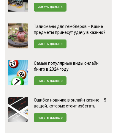
читать дальше
Талисманы для гемблеров – Какие
предметы принесут удачу в казино?
читать дальше
Самые популярные виды онлайн
бинго в 2024 году
читать дальше
Ошибки новичка в онлайн казино – 5
вещей, которых стоит избегать
читать дальше