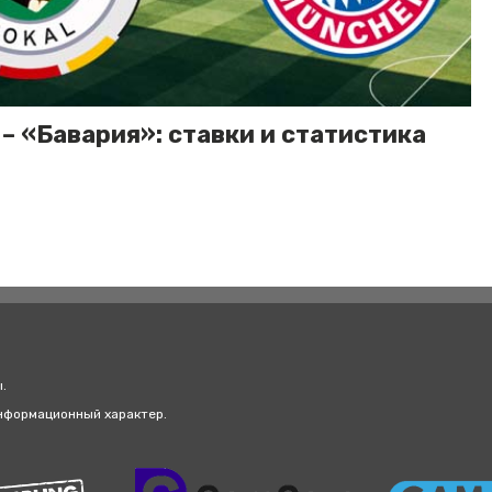
– «Бавария»: ставки и статистика
.
информационный характер.