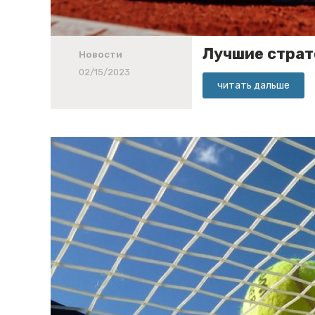
Лучшие страт
Новости
02/15/2023
читать дальше