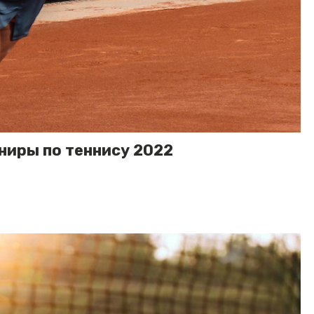
рниры по теннису 2022