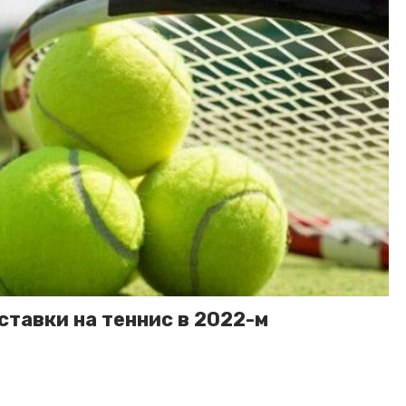
ставки на теннис в 2022-м