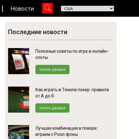
Новости
Последние новости
Полезные советы по игре в онлайн-
слоты
читать дальше
Как играть в Текила покер: правила
от А до Я
читать дальше
Лучшая комбинация в покере:
играем с Роял-флеш