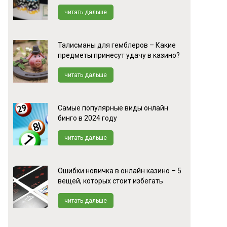
читать дальше
Талисманы для гемблеров – Какие
предметы принесут удачу в казино?
читать дальше
Самые популярные виды онлайн
бинго в 2024 году
читать дальше
Ошибки новичка в онлайн казино – 5
вещей, которых стоит избегать
читать дальше