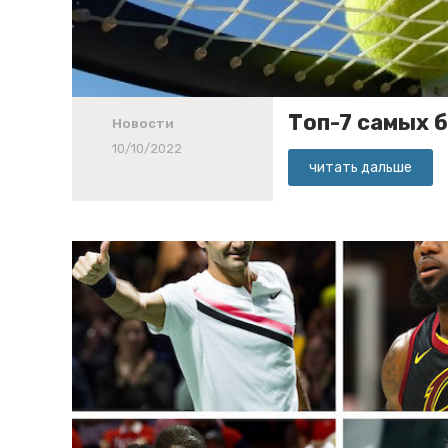
Топ-7 самых 
Новости
10/10/2022
читать дальше