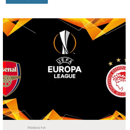
Новости