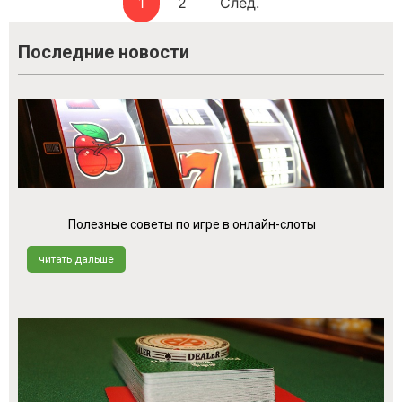
1
2
След.
Последние новости
Полезные советы по игре в онлайн-слоты
читать дальше