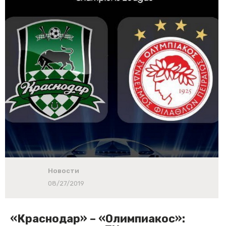
Новости
08/27/2019
«Краснодар» – «Олимпиакос»: