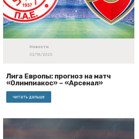
Новости
02/18/2020
Лига Европы: прогноз на матч
«Олимпиакос» – «Арсенал»
читать дальше