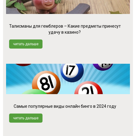
Талисманы для гемблеров – Какие предметы принесут
удачу в казино?
читать дальше
Самые популярные виды онлайн бинго в 2024 году
читать дальше