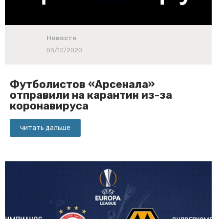
Новости
03/12/2020
Футболистов «Арсенала»
отправили на карантин из-за
коронавируса
читать дальше