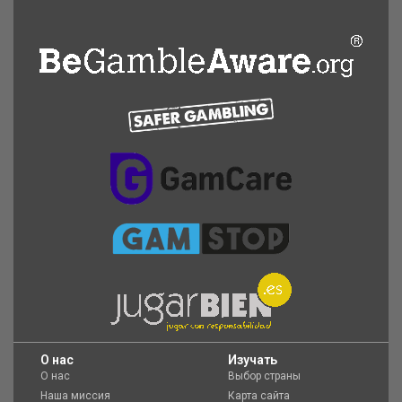
O нас
Изучать
О нас
Выбор страны
Наша миссия
Карта сайта