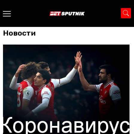
Главная
Олимпиакос
Новости