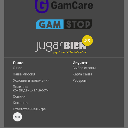
O нас
Изучать
О нас
Выбор страны
Наша миссия
Карта сайта
Условия и положения
Ресурсы
Политика
конфиденциальности
Ссылки
Контакты
Ответственная игра