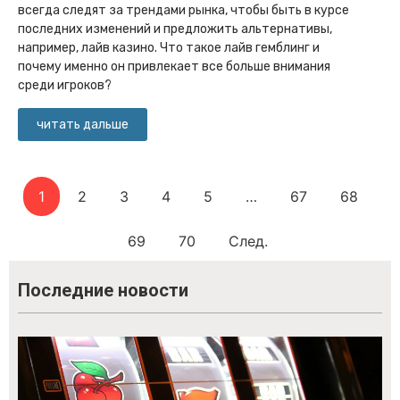
всегда следят за трендами рынка, чтобы быть в курсе
последних изменений и предложить альтернативы,
например, лайв казино. Что такое лайв гемблинг и
почему именно он привлекает все больше внимания
среди игроков?
читать дальше
1
2
3
4
5
…
67
68
69
70
След.
Последние новости