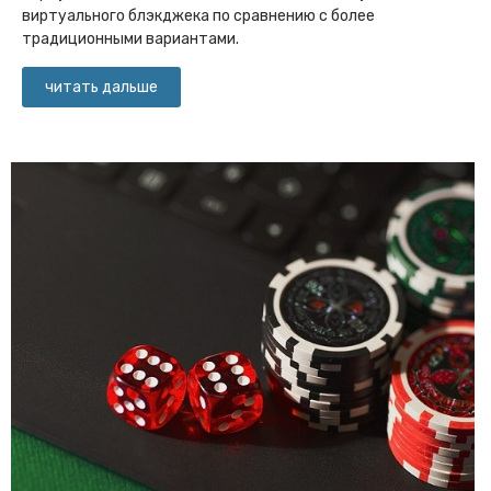
виртуального блэкджека по сравнению с более
традиционными вариантами.
читать дальше