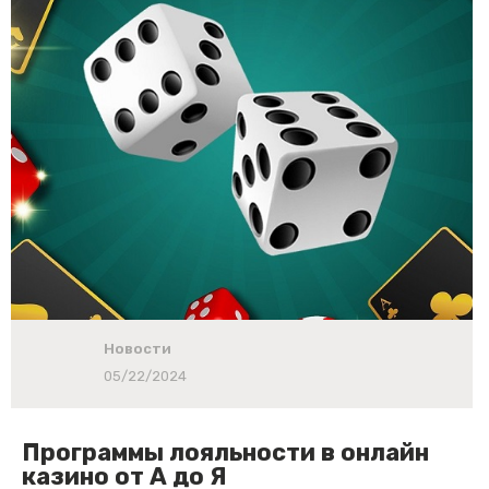
Новости
05/22/2024
Программы лояльности в онлайн
казино от А до Я