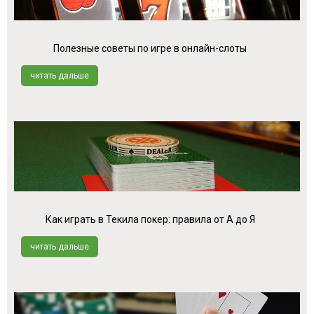
Полезные советы по игре в онлайн-слоты
читать дальше
Как играть в Текила покер: правила от А до Я
читать дальше