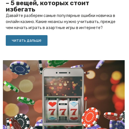
– 5 вещей, которых стоит
избегать
Давайте разберем самые популярные ошибки новичка в
онлайн казино. Какие нюансы нужно учитывать, прежде
чем начать играть в азартные игры в интернете?
читать дальше