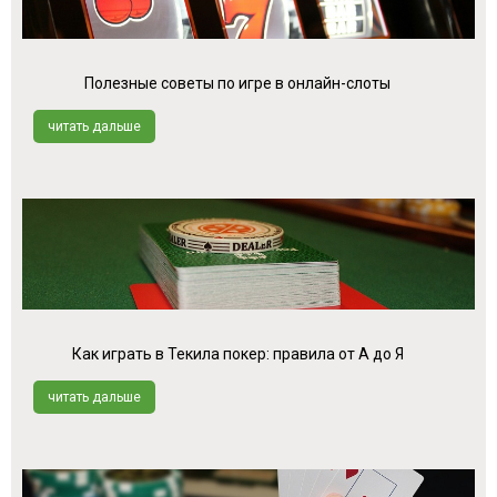
Полезные советы по игре в онлайн-слоты
читать дальше
Как играть в Текила покер: правила от А до Я
читать дальше