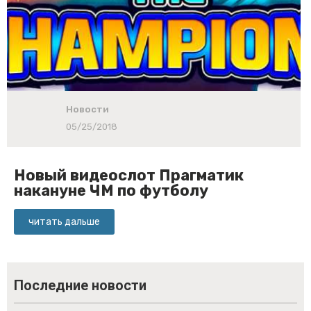
Новости
05/25/2018
Новый видеослот Прагматик
накануне ЧМ по футболу
читать дальше
Последние новости