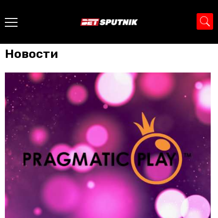
Главная
Прагматик Плей
Новости