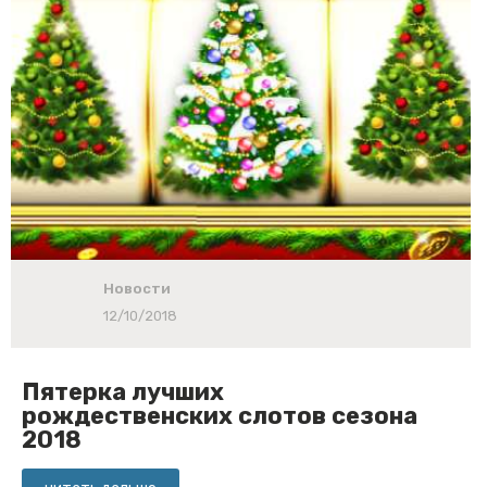
Новости
12/10/2018
Пятерка лучших
рождественских слотов сезона
2018