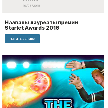
10/08/2018
Названы лауреаты премии
Starlet Awards 2018
читать дальше