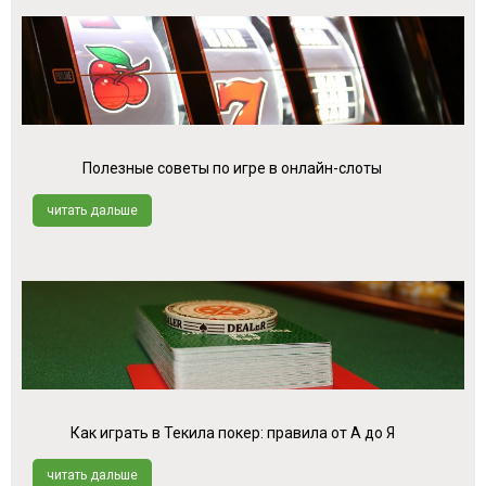
Полезные советы по игре в онлайн-слоты
читать дальше
Как играть в Текила покер: правила от А до Я
читать дальше