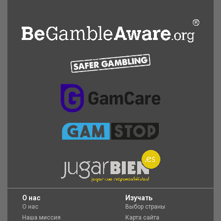
O нас
Изучать
О нас
Выбор страны
Наша миссия
Карта сайта