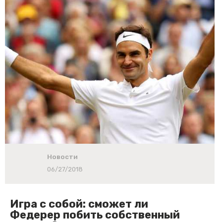
Новости
06/27/2018
Игра с собой: сможет ли
Федерер побить собственный