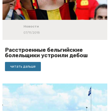
Новости
07/11/2018
Расстроенные бельгийские
болельщики устроили дебош
читать дальше