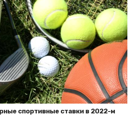
рные спортивные ставки в 2022-м