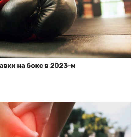
авки на бокс в 2023-м