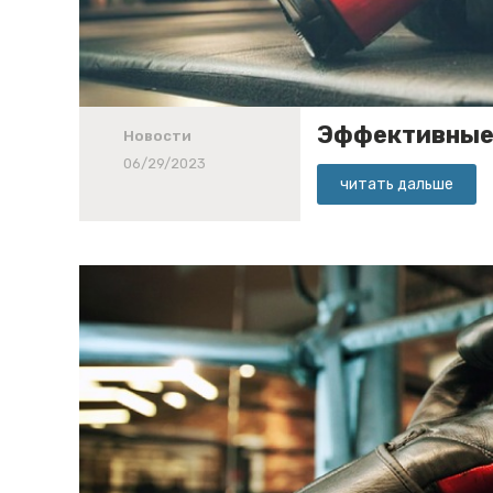
Эффективные 
Новости
06/29/2023
читать дальше