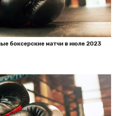
е боксерские матчи в июле 2023