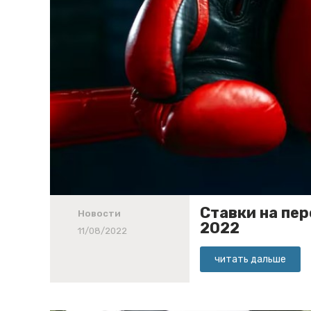
Ставки на пе
Новости
2022
11/08/2022
читать дальше