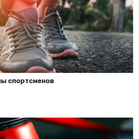
мы спортсменов