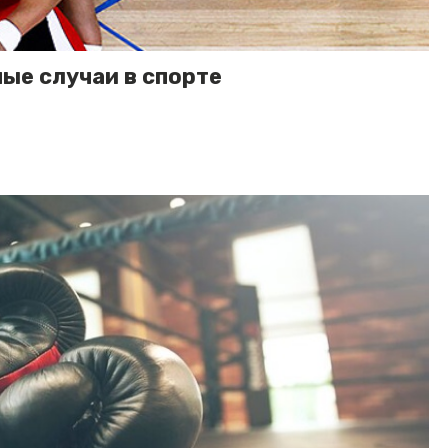
ые случаи в спорте