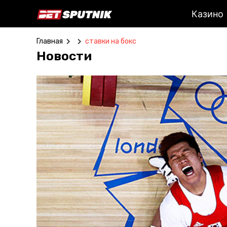
Казино
Главная
ставки на бокс
Новости