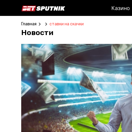
Казино
Главная
ставки на скачки
Новости