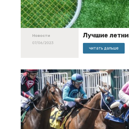
Лучшие летни
Новости
07/06/2023
читать дальше