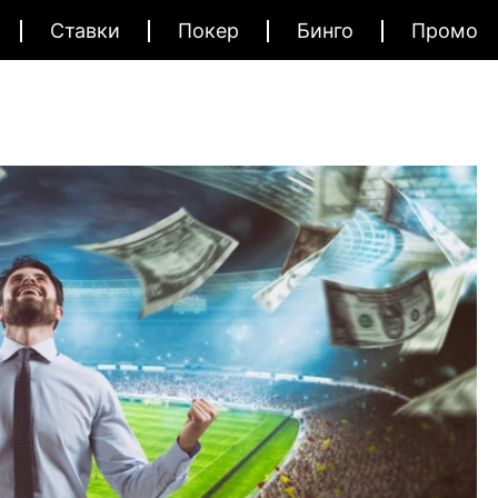
Ставки
Покер
Бинго
Промо