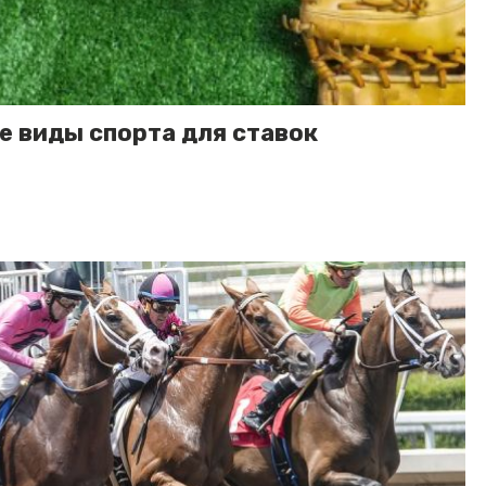
е виды спорта для ставок