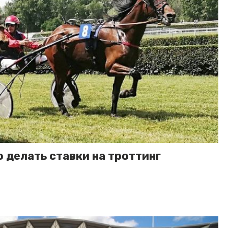
 делать ставки на троттинг