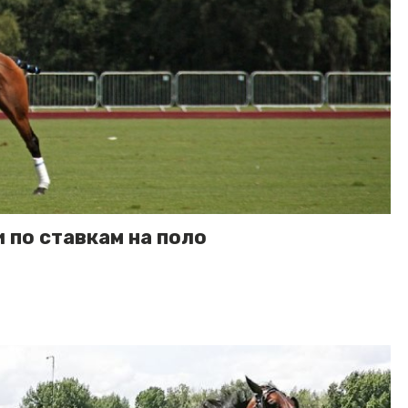
 по ставкам на поло