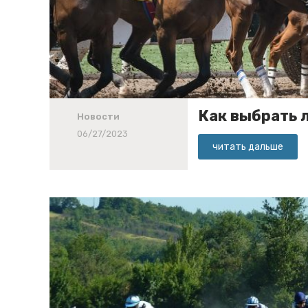
Как выбрать 
Новости
06/27/2023
читать дальше