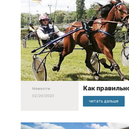
Как правильно
Новости
02/20/2023
читать дальше