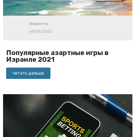
Новости
04/08/2021
Популярные азартные игры в
Израиле 2021
читать дальше