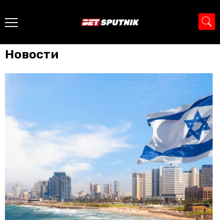
Главная
ставки на спорт в Израиле
Новости