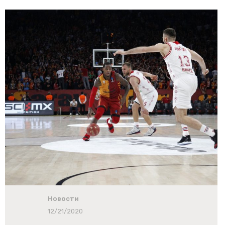
Новости
12/21/2020