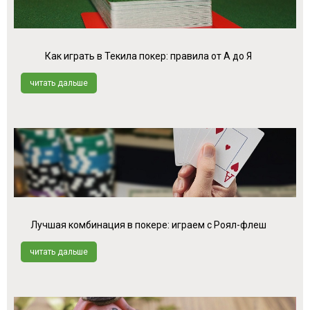
Как играть в Текила покер: правила от А до Я
читать дальше
Лучшая комбинация в покере: играем с Роял-флеш
читать дальше