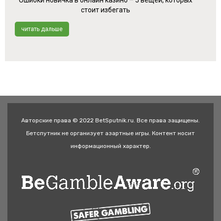
Ошибки новичка в онлайн казино – 5 вещей, которых
стоит избегать
читать дальше
Авторские права © 2022 BetSputnik.ru. Все права защищены.
Бетспутник не организует азартные игры. Контент носит
информационный характер.