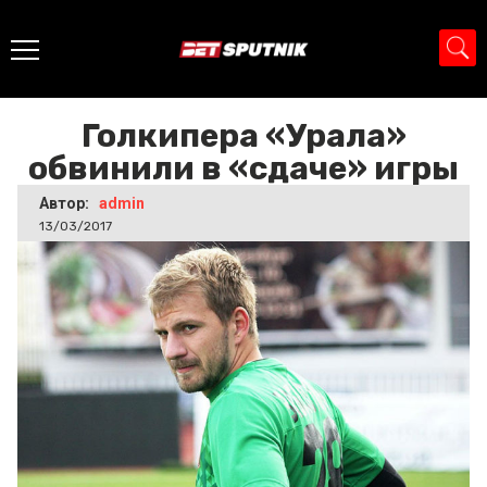
Главная
>
Новости
>
Голкипера «Урала» обвинили в
«сдаче» игры
Голкипера «Урала»
обвинили в «сдаче» игры
Автор:
admin
13/03/2017