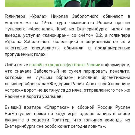
Голкипера «Урала» Николая Заболотного обвиняют в
«сдаче» матча 19-го тура чемпионата России против
тульского «Арсенала». Клуб из Екатеринбурга, играя на
выезде, уступил «канонирам» со счётом 0:2, а голкипера
«Урала» Заболотного болельщики в социальных сетях и
некоторые специалисты обвинили в преднамеренных
пропущенных голах.
Любителям
онлайн ставок на футбол в России
информируем,
что сначала Заболотный не сумел парировать пенальти,
который не лучшим образом исполнил аргентинский
легионер «Арсенала» Федерико Расич. А во второй половине
«страж» ворот не дотянулся до мяча, отправленного тем же
Расичем в ворота уральцев.
Бывший вратарь «Спартака» и сборной России Руслан
Нигматуллин прямо по ходу игры сделал запись в своем
аккаунте в соцсети Твиттер, что голкипер команды из
Екатеринбурга «не особо хочет сегодня ловить».