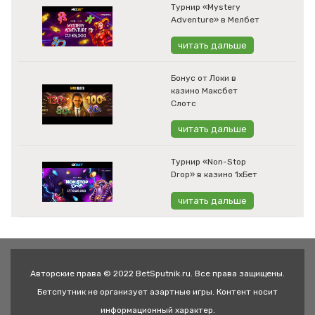
Турнир «Mystery
Adventure» в Мелбет
читать дальше
Бонус от Локи в
казино Максбет
Слотс
читать дальше
Турнир «Non-Stop
Drop» в казино 1хБет
читать дальше
Авторские права © 2022 BetSputnik.ru. Все права защищены.
Бетспутник не организует азартные игры. Контент носит
информационный характер.