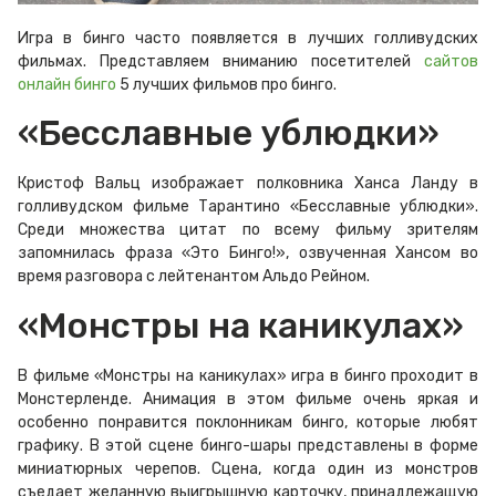
Игра в бинго часто появляется в лучших голливудских
фильмах. Представляем вниманию посетителей
сайтов
онлайн бинго
5 лучших фильмов про бинго.
«Бесславные ублюдки»
Кристоф Вальц изображает полковника Ханса Ланду в
голливудском фильме Тарантино «Бесславные ублюдки».
Среди множества цитат по всему фильму зрителям
запомнилась фраза «Это Бинго!», озвученная Хансом во
время разговора с лейтенантом Альдо Рейном.
«Монстры на каникулах»
В фильме «Монстры на каникулах» игра в бинго проходит в
Монстерленде. Анимация в этом фильме очень яркая и
особенно понравится поклонникам бинго, которые любят
графику. В этой сцене бинго-шары представлены в форме
миниатюрных черепов. Сцена, когда один из монстров
съедает желанную выигрышную карточку, принадлежащую