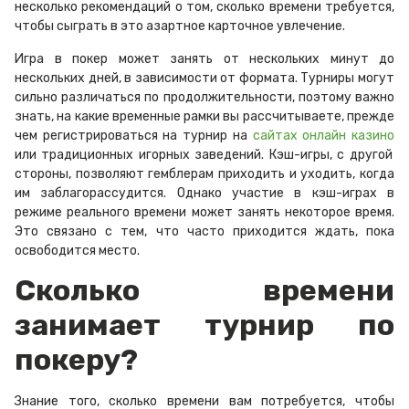
несколько рекомендаций о том, сколько времени требуется,
чтобы сыграть в это азартное карточное увлечение.
Игра в покер может занять от нескольких минут до
нескольких дней, в зависимости от формата. Турниры могут
сильно различаться по продолжительности, поэтому важно
знать, на какие временные рамки вы рассчитываете, прежде
чем регистрироваться на турнир на
сайтах онлайн казино
или традиционных игорных заведений. Кэш-игры, с другой
стороны, позволяют гемблерам приходить и уходить, когда
им заблагорассудится. Однако участие в кэш-играх в
режиме реального времени может занять некоторое время.
Это связано с тем, что часто приходится ждать, пока
освободится место.
Сколько времени
занимает турнир по
покеру?
Знание того, сколько времени вам потребуется, чтобы