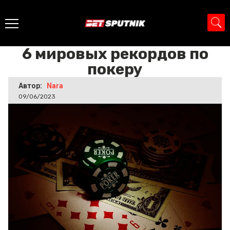
Главная
>
Новости
>
6 мировых рекордов по покеру
6 мировых рекордов по
покеру
Автор:
Nara
09/06/2023