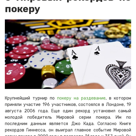
покеру
Крупнейший турнир по
покеру на раздевание
, в котором
приняли участие 196 участников, состоялся в Лондоне, 19
августа 2006 года.
Еще один рекорд установил самый
молодой победитель Мировой серии покера. Им по
последним данным является Джо Када.
Согласно Книге
рекордов Гиннесса, он выиграл главное событие Мировой