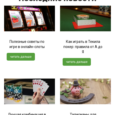
Полезные советы по
Как играть в Текила
игре в онлайн-слоты
покер: правила от А до
Я
читать дальше
читать дальше
Лучшая комбинация в
Талисманы для