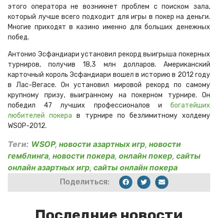
этого оператора не возникнет проблем с поиском зала,
который лучше всего подходит для игры в покер на деньги.
Многие приходят в казино именно для больших денежных
побед.
Антонио Эсфандиари установил рекорд выигрыша покерных
турниров, получив 18,3 млн долларов. Американский
карточный король Эсфандиари вошел в историю в 2012 году
в Лас-Вегасе. Он установил мировой рекорд по самому
крупному призу, выигранному на покерном турнире. Он
победил 47 лучших профессионалов и
богатейших
любителей покера
в турнире по безлимитному холдему
WSOP-2012.
Теги:
WSOP
,
новости азартных игр
,
новости
гемблинга
,
новости покера
,
онлайн покер
,
сайты
онлайн азартных игр
,
сайты онлайн покера
Поделиться:
Последние новости