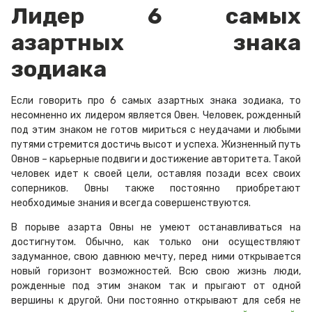
Лидер 6 самых
азартных знака
зодиака
Если говорить про 6 самых азартных знака зодиака, то
несомненно их лидером является Овен. Человек, рожденный
под этим знаком не готов мириться с неудачами и любыми
путями стремится достичь высот и успеха. Жизненный путь
Овнов – карьерные подвиги и достижение авторитета. Такой
человек идет к своей цели, оставляя позади всех своих
соперников. Овны также постоянно приобретают
необходимые знания и всегда совершенствуются.
В порыве азарта Овны не умеют останавливаться на
достигнутом. Обычно, как только они осуществляют
задуманное, свою давнюю мечту, перед ними открывается
новый горизонт возможностей. Всю свою жизнь люди,
рожденные под этим знаком так и прыгают от одной
вершины к другой. Они постоянно открывают для себя не