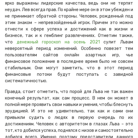
ярко выражены лидерские качества, ведь они не терпят
неудач. Лев всегда прав. По крайне мере он в этом убежден и
не принимает обратной стороны. Человек, рожденный под
этим знаком – непревзойденный игрок. Причем это можно
отнести к сфере успеха и достижений как в жизни и
бизнесе, так и к гемблинг развлечениях. Отметим также,
что
денежный гороскоп на осень 2021
сулит Львам
невероятный период изменений. Особенно повезет тем
пользователям сайтов онлайн азартных игр, чье
финансовое положение в последнее время было не совсем
стабильным. Они могут заметить, что в этот период
финансовые потоки будут поступать с завидной
систематичностью.
Правда, стоит отметить, что порой для Льва не так важен
конечный результат, как сам процесс. В нем он может в
полной мере проявить свои навыки и умения, чтобы блеснуть
эрудицией. И это не удивительно, так как и сами они
привыкли судить о людях в первую очередь по их
достижениям. Человек с авторитетом в глазах Льва – это
тот, кто добился успеха, поднялся с низов и самостоятельно
добился всего. Именно поэтому представители данного