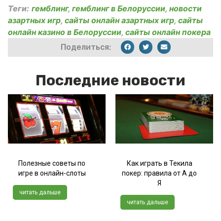
Теги:
гемблинг
,
гемблинг в Белоруссии
,
новости
азартных игр
,
сайты онлайн азартных игр
,
сайты
онлайн казино в Белоруссии
,
сайты онлайн покера
Поделиться:
Последние новости
Полезные советы по
Как играть в Текила
игре в онлайн-слоты
покер: правила от А до
Я
читать дальше
читать дальше