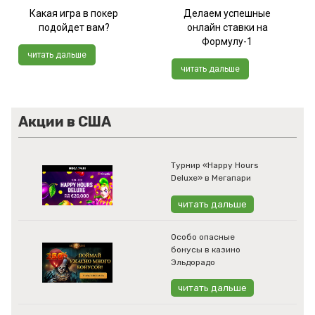
Какая игра в покер
Делаем успешные
подойдет вам?
онлайн ставки на
Формулу-1
читать дальше
читать дальше
Акции в США
Турнир «Happy Hours
Deluxe» в Мегапари
читать дальше
Особо опасные
бонусы в казино
Эльдорадо
читать дальше