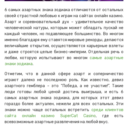
6 самых азартных знака зодиака отличаются от остальных
своей страстной любовью к играм на сайтах онлайн казино.
Азарт и соревновательный дух – удивительное качество
человеческой натуры, которым может обладать пускай не
каждый человек, но подавляющее большинство. Во многом
именно благодаря ему ставятся мировые рекорды, делаются
величайшие открытия, осуществляются карьерные взлеты
и даже строятся целые бизнес-империи. Отдельная речь о
любви, которую испытывают во многом
самые азартные
знаки зодиака
.
Отметим, что в данной сфере азарт и соперничество
играют далеко не последнюю роль. Как известно, девиз
азартного гемблера – это “Победа, а не участие!”. Такие
люди готовы любой ценой достичь выигрыша, и есть 6
самых азартных знака зодиака, для которых этот девиз
гораздо более актуален, нежели для всех остальных. Эти
знаки можно чаще остальных
встретить
среди клиентов
сайта онлайн казино SuperCat Casino
, где есть
всевозможные азартные развлечения на любой вкус.