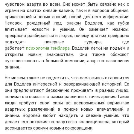
чувством азарта во всем. Оно может быть связано как с
играми на сайтах онлайн казино, так и в вопросе общения,
приключений и новых знаний, новой для него информации.
Человек, рожденный под знаком Водолея, как губка
впитывает новости и умения. Он замечает нюансы,
прекрасно разбирается в людях, почему для них прекрасно
подходят покерные турниры, где
работает
психология гемблера
. Водолеи легки на подъем и
открыты новым знакомствам. Они также обожают
путешествовать в большой компании, азартно накапливая
знания.
Не можем также не подметить, что сама жизнь становится
для Водолея интересной и завораживающей историей. Ее
они предпочитают бесконечно проживать в разных лицах,
понимать и осязать с самых различных точек зрения. Такие
люди пробуют свои силы во всевозможных вариантах
азартных развлечений в поиске новых впечатлений и
знаний. Водолей любит находить и свежие умения, что
делает его похожим на азартного коллекционера, который
восхищается своими новыми сокровищами.