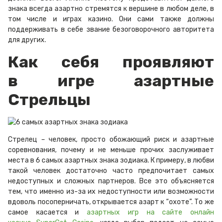
знака всегда азартно стремятся к вершине в любом деле, в
том числе и играх казино. Они сами также должны
поддерживать в себе звание безоговорочного авторитета
для других.
Как себя проявляют
в игре азартные
Стрельцы
Стрелец – человек, просто обожающий риск и азартные
соревнования, почему и не меньше прочих заслуживает
места в 6 самых азартных знака зодиака. К примеру, в любви
такой человек достаточно часто предпочитает самых
недоступных и сложных партнеров. Все это объясняется
тем, что именно из-за их недоступности или возможности
вдоволь посоперничать, открывается азарт к “охоте”. То же
самое касается и
азартных игр на сайте онлайн