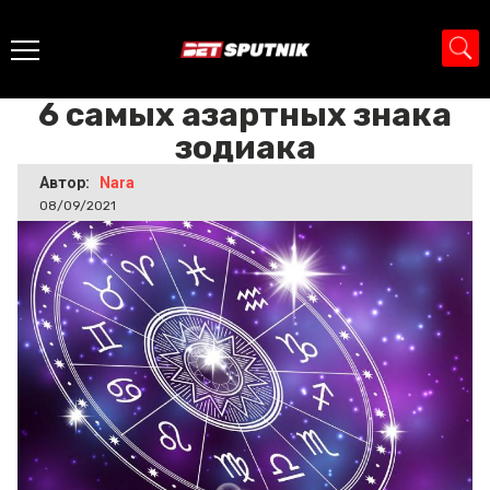
Главная
>
Новости
>
6 самых азартных знака зодиака
6 самых азартных знака
зодиака
Автор:
Nara
08/09/2021