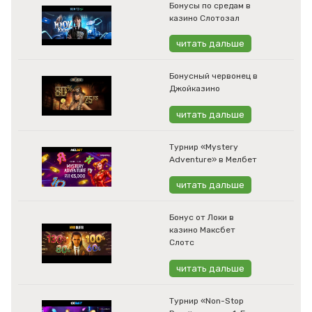
Бонусы по средам в
казино Слотозал
читать дальше
Бонусный червонец в
Джойказино
читать дальше
Турнир «Mystery
Adventure» в Мелбет
читать дальше
Бонус от Локи в
казино Максбет
Слотс
читать дальше
Турнир «Non-Stop