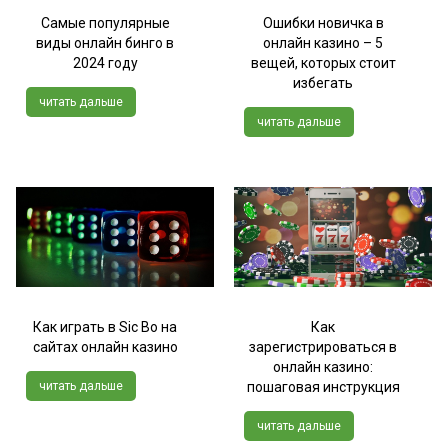
Самые популярные
Ошибки новичка в
виды онлайн бинго в
онлайн казино – 5
2024 году
вещей, которых стоит
избегать
читать дальше
читать дальше
Как играть в Sic Bo на
Как
сайтах онлайн казино
зарегистрироваться в
онлайн казино:
читать дальше
пошаговая инструкция
читать дальше