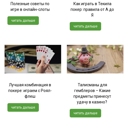
Полезные советы по
Как играть в Текила
игре в онлайн-слоты
покер: правила от А до
Я
читать дальше
читать дальше
Лучшая комбинация в
Талисманы для
покере: играем с Роял-
гемблеров – Какие
флеш
предметы принесут
удачу в казино?
читать дальше
читать дальше