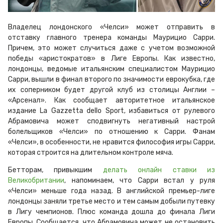
Владелец лондонского «Челси» может отправить в
отставку главного тренера команды Маурицио Сарри.
Причем, это может случиться даже с учетом возможной
победы «аристократов» в Лиге Европы. Как известно,
лондонцы, ведомые итальянским специалистом Маурицио
Сарри, вышли в финал второго по значимости еврокубка, где
их соперником будет другой клуб из столицы Англии –
«Арсенал». Как сообщает авторитетное итальянское
издание La Gazzetta dello Sport, избавиться от рулевого
Абрамовича может сподвигнуть негативный настрой
болельщиков «Челси» по отношению к Сарри. Фанам
«Челси», в особенности, не нравится философия игры Сарри,
которая строится на длительном контроле мяча.
Бетторам, привыкшим
делать онлайн ставки из
Великобритании
, напоминаем, что Сарри встал у руля
«Челси» меньше года назад. В английской премьер-лиге
лондонцы заняли третье место и тем самым добыли путевку
в Лигу чемпионов. Плюс команда дошла до финала Лиги
Европы. Сообщается, что Абрамовича может не остановить