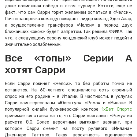
даже возможная победа в этом турнире. Кстати, еще не
факт, что сам Сарри горит желанием остаться в «Челси».
Почти наверняка команду покидает лидер команд Эден Азар,
а осуществление трансферов «Челси» в период двух
ближайших «окон» будет запретом. Так решила ФИФА. Так
что, к следующему сезону лондонский клуб может подойти
значительно ослабленным.
Все «топы» Серии А
хотят Сарри
Если Сарри покинет «Челси», то без работы точно не
останется. На 60-летнего специалиста есть огромный
спрос на его родине – в Италии. В частности, в услугах
Сарри заинтересованы «Ювентус», «Рома» и «Милан». В
популярной онлайн букмекерской конторе
1хБет Спортс
принимается ставка на то, что Сарри возглавит «Рому» из
расчета 8,0. Более вероятным выглядит вариант, при
котором Сарри сменит на посту рулевого «Милана»
Дженнаро Гаттузо. Такая вероятность оценивается