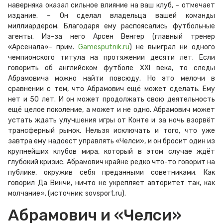
наверняка оказал сильное влияние на ваш клуб, – отмечает
издание. – Он сделал владельца вашей команды
миллиардером. Благодаря ему распоясались футбольные
агенты. Из-за него Арсен Венгер (главный тренер
«Арсенала»- прим.
Gamesputnik.ru
) не выиграл ни одного
чемпионского титула на протяжении десяти лет. Если
говорить об английском футболе XXI века, то следы
Абрамовича можно найти повсюду. Но это мелочи в
сравнении с тем, что Абрамович ещё может сделать. Ему
нет и 50 лет. И он может продолжать свою деятельность
ещё целое поколение, а может и не одно. Абрамович может
устать ждать улучшения игры от Конте и за ночь взорвёт
трансферный рынок. Нельзя исключать и того, что уже
завтра ему надоест управлять «Челси», и он бросит один из
крупнейших клубов мира, который в этом случае ждёт
глубокий кризис. Абрамович крайне редко что-то говорит на
публике, окружив себя преданными советниками. Как
говорил Да Винчи, ничто не укрепляет авторитет так, как
молчание». (источник: sovsport.ru).
Абрамович и «Челси»