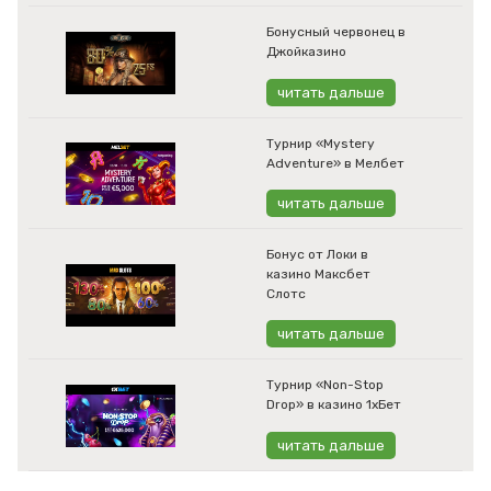
Бонусный червонец в
Джойказино
читать дальше
Турнир «Mystery
Adventure» в Мелбет
читать дальше
Бонус от Локи в
казино Максбет
Слотс
читать дальше
Турнир «Non-Stop
Drop» в казино 1хБет
читать дальше