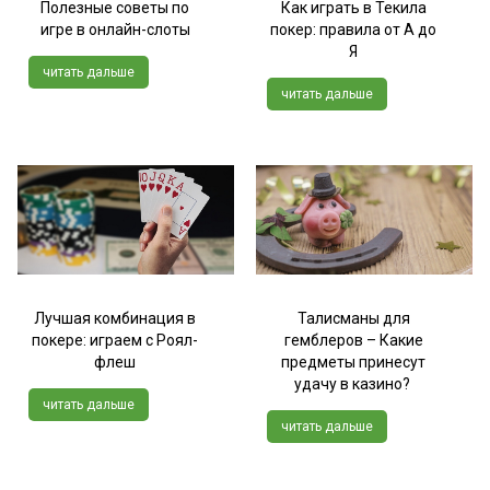
Полезные советы по
Как играть в Текила
игре в онлайн-слоты
покер: правила от А до
Я
читать дальше
читать дальше
Лучшая комбинация в
Талисманы для
покере: играем с Роял-
гемблеров – Какие
флеш
предметы принесут
удачу в казино?
читать дальше
читать дальше