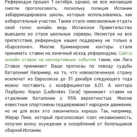
Референдум прошел 1 октября, однако, не все желающие
смогли проголосовать, поскольку полиция Испании
забаррикадировала школы, которые использовались, как
избирательные участки. Также стало невозможным отдать
свой голос онлайн, ведь Испанское Правительство
выводило из строя школьные серверы. Несмотря на все
препятствия, референдум нашел поддержку не только в
«Барселоне». Многие букмекерские конторы стали
принимать ставки на конечный исход референдума.
Сайты
онлайн ставок на неспортивные события
такие, как Лига
Ставок принимают Ваши прогнозы по поводу судьбы
Каталонии! Например, на то, что новоиспеченную страну
исключат из Евросоюза до 31 декабря следующего года
можно поставить с коэффициентом 6,01. А контора
Лэдброкс Корал (Ladbrokes Coral) принимает ставки на
отделение Каталонии с 95% вероятностью. Многие
известные спортсмены поддерживают народное движение,
но не для всех это закончилось хорошо. Так, например,
Жерар Пике, который проголосовал
«за»
независимость,
получил волну осуждения и оскорблений от болельщиков
сборной Испании.