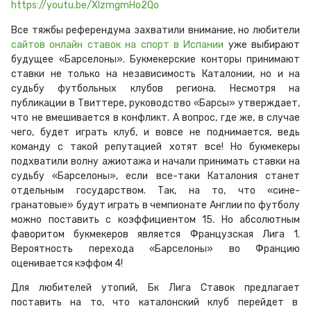
https://youtu.be/XIzmgmHo2Qo
Все тяжбы референдума захватили внимание, но любители
сайтов онлайн ставок на спорт в Испании
уже выбирают
будущее «Барселоны». Букмекерские конторы принимают
ставки не только на независимость Каталонии, но и на
судьбу футбольных клубов региона. Несмотря на
публикации в Твиттере, руководство «Барсы» утверждает,
что не вмешивается в конфликт. А вопрос, где же, в случае
чего, будет играть клуб, и вовсе не поднимается, ведь
команду с такой репутацией хотят все! Но букмекеры
подхватили волну ажиотажа и начали принимать ставки на
судьбу «Барселоны», если все-таки Каталония станет
отдельным государством. Так, на то, что «сине-
гранатовые» будут играть в чемпионате Англии по футболу
можно поставить с коэффициентом 15. Но абсолютным
фаворитом букмекеров является Французская Лига 1.
Вероятность перехода «Барселоны» во Францию
оценивается кэффом 4!
Для любителей утопий, Бк Лига Ставок предлагает
поставить на то, что каталонский клуб перейдет в