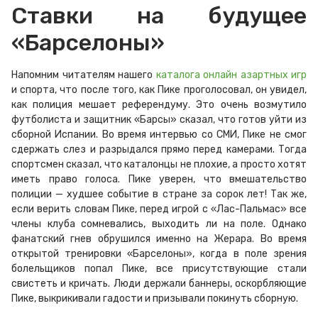
Ставки на будущее
«Барселоны»
Напомним читателям нашего
каталога онлайн азартных игр
и спорта, что после того, как Пике проголосовал, он увидел,
как полиция мешает референдуму. Это очень возмутило
футболиста и защитник «Барсы» сказал, что готов уйти из
сборной Испании. Во время интервью со СМИ, Пике не смог
сдержать слез и разрыдался прямо перед камерами. Тогда
спортсмен сказал, что каталонцы не плохие, а просто хотят
иметь право голоса. Пике уверен, что вмешательство
полиции — худшее событие в стране за сорок лет! Так же,
если верить словам Пике, перед игрой с «Лас-Пальмас» все
члены клуба сомневались, выходить ли на поле. Однако
фанатский гнев обрушился именно на Жерара. Во время
открытой тренировки «Барселоны», когда в поле зрения
болельщиков попал Пике, все присутствующие стали
свистеть и кричать. Люди держали баннеры, оскорбляющие
Пике, выкрикивали гадости и призывали покинуть сборную.