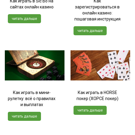
Как играть в Sic Bo на
Как
сайтах онлайн казино
зарегистрироваться в
онлайн казино:
читать дальше
пошаговая инструкция
читать дальше
Как играть в мини-
Как играть в HORSE
рулетку: всё о правилах
покер (ХОРСЕ покер)
и выплатах
читать дальше
читать дальше