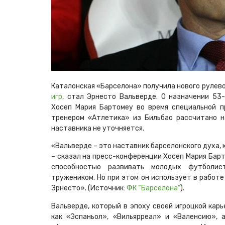
Каталонская «Барселона» получила нового рулевог
игр
, стал Эрнесто Вальверде. О назначении 53
Хосеп Мария Бартомеу во время специальной п
тренером «Атлетика» из Бильбао рассчитано н
наставника не уточняется.
«Вальверде – это наставник барселонского духа, 
– сказал на пресс-конференции Хосеп Мария Барт
способностью развивать молодых футболис
тружеником. Но при этом он использует в работ
Эрнесто». (Источник:
ФК “Барселона”
).
Вальверде, который в эпоху своей игроцкой кар
как «Эспаньол», «Вильярреал» и «Валенсию», 