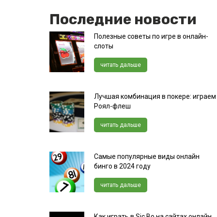
Последние новости
Полезные советы по игре в онлайн-
слоты
читать дальше
Лучшая комбинация в покере: играем
Роял-флеш
читать дальше
Самые популярные виды онлайн
бинго в 2024 году
читать дальше
Как играть в Sic Bo на сайтах онлайн