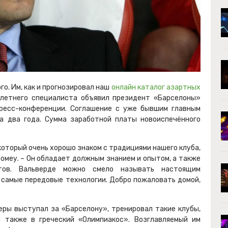
о. Им, как и прогнозировал наш
онлайн каталог азартных
-летнего специалиста объявил президент «Барселоны»
ресс-конференции. Соглашение с уже бывшим главным
а два года. Сумма заработной платы новоиспечённого
который очень хорошо знаком с традициями нашего клуба,
омеу. – Он обладает должным знанием и опытом, а также
тов. Вальверде можно смело называть настоящим
е самые передовые технологии. Добро пожаловать домой,
ьеры выступал за «Барселону», тренировал такие клубы,
а также в греческий «Олимпиакос». Возглавляемый им