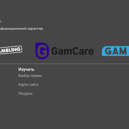
.
информационный характер.
Изучать
Выбор страны
Карта сайта
Ресурсы