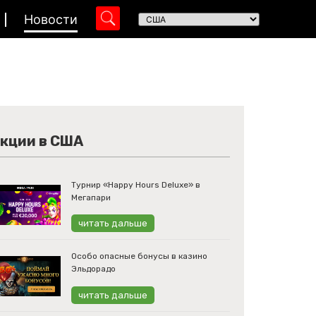
Новости
кции в США
Турнир «Happy Hours Deluxe» в
Мегапари
читать дальше
Особо опасные бонусы в казино
Эльдорадо
читать дальше