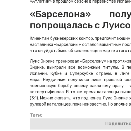
«Атлетик» в прошлом сезоне в первенстве Испан
«Барселона» по
попрощалась с Луисо
Клиентам букмекерских контор, предпочитающи
наставника «Барселоны» остался вакантным после 
что он уйдёт, было объявлено ещё в марте этого г
Луис Энрике тренировал «Барселону» на протяжен
Энрике, выиграли все возможные титулы. В п
Испании, Кубке и Суперкубке страны, в Лиге
мира. Неудачным получился лишь прошлый сез
чемпионскую борьбу своему заклятому врагу – 
четвертьфинала. В то же время каталонцы вышл
(3:1). Можно сказать, что под конец Луис Энрике
рулевой каталонцев, пока неизвестно. Но вполне в
Теги:
Поделитьс