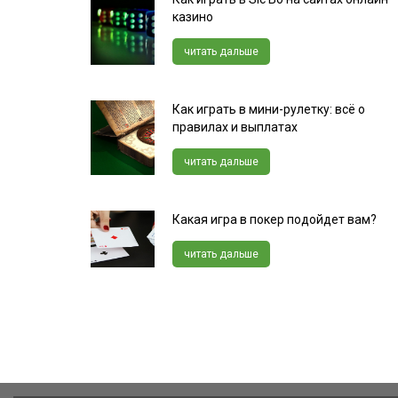
казино
читать дальше
Как играть в мини-рулетку: всё о
правилах и выплатах
читать дальше
Какая игра в покер подойдет вам?
читать дальше