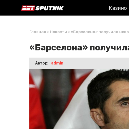
Казино
Главная
>
Новости
>
«Барселона» получила ново
«Барселона» получила
Автор:
admin