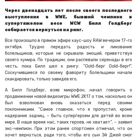
Через двенадцать лет после своего последнего
выступления в WWE, бывший чемпион в
супертяжелом весе WCW Билл Голдберг
собирается вернуться на ринг.
Все произошло в прямом эфире хаус-шоу RAW вечером 17-го
октября. Трудно передать радость и ликование
болельщиков, которые не скрывали эмоций, приветствуя
своего кумира. По традиции, они распевали серенады в его
честь, пока Билл шел к рингу: “Gold-берг Gold-берг!”.
Соскучившиеся по своему фавориту болельщики начали
скандировать, только завидев его.
А Билл Голдберг, взяв микрофон, начал говорить о
продвижении новой видеоигры WWE 2K17 о том, насколько он
был взволнован вновь оказаться перед своими
поклонниками. “Самое главное, что я пропустил, кроме
надерания задниц, – быть супергероем для детей во всем
мире. В наше время нас, таких героев, не хватает”, – заявил
экс-чемпион. При этом ранее спортсмен отмечал, что он
хочет вернуться, ради того, чтобы его сын Эй Джей смог