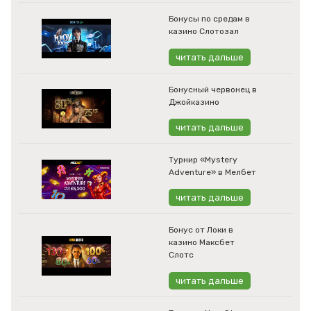
Бонусы по средам в
казино Слотозал
читать дальше
Бонусный червонец в
Джойказино
читать дальше
Турнир «Mystery
Adventure» в Мелбет
читать дальше
Бонус от Локи в
казино Максбет
Слотс
читать дальше