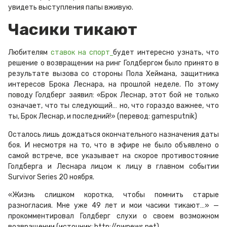
увидеть выступления папы вживую.
Часики тикают
Любителям
ставок на спорт
будет интересно узнать, что
решение о возвращении на ринг Голдбергом было принято в
результате вызова со стороны Пола Хеймана, защитника
интересов Брока Леснара, на прошлой неделе. По этому
поводу Голдберг заявил: «Брок Леснар, этот бой не только
означает, что ты следующий… но, что гораздо важнее, что
ты, Брок Леснар, и последний!» (перевод: gamesputnik)
Oсталось лишь дождаться окончательного назначения даты
боя. И несмотря на то, что в эфире не было объявлено о
самой встрече, все указывает на скорое противостояние
Голдберга и Леснара лицом к лицу в главном событии
Survivor Series 20 ноября.
«Жизнь слишком коротка, чтобы помнить старые
разногласия. Мне уже 49 лет и мои часики тикают…» —
прокомментировал Голдберг слухи о своем возможном
возвращении (источник: http://pwnews.net)