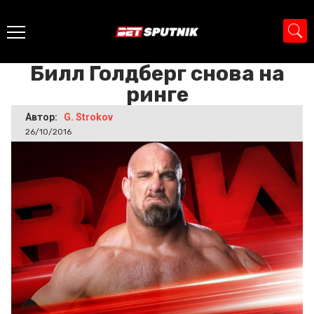
Главная
>
Новости
>
Билл Голдберг снова на ринге
Билл Голдберг снова на
ринге
Автор:
G. Strokov
26/10/2016