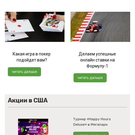
Какая игра в покер
Делаем успешные
подойдет вам?
онлайн ставки на
Формулу-1
читать дальше
читать дальше
Акции в США
Турнир «Happy Hours
Deluxe» в Мегапари