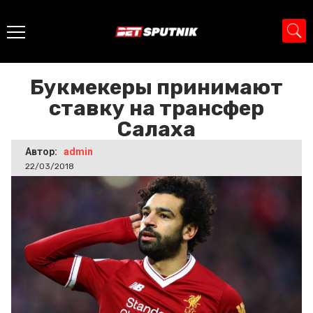
Главная
>
Новости
>
Букмекеры принимают ставку на
трансфер Салаха
Букмекеры принимают
ставку на трансфер
Салаха
Автор:
admin
22/03/2018