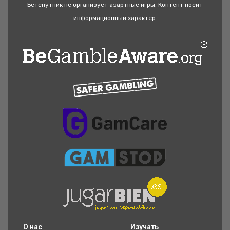
Бетспутник не организует азартные игры. Контент носит
информационный характер.
O нас
Изучать