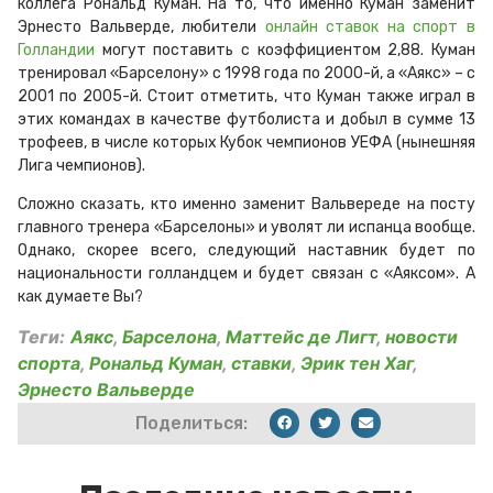
коллега Рональд Куман. На то, что именно Куман заменит
Эрнесто Вальверде, любители
онлайн ставок на спорт в
Голландии
могут поставить с коэффициентом 2,88. Куман
тренировал «Барселону» с 1998 года по 2000-й, а «Аякс» – с
2001 по 2005-й. Стоит отметить, что Куман также играл в
этих командах в качестве футболиста и добыл в сумме 13
трофеев, в числе которых Кубок чемпионов УЕФА (нынешняя
Лига чемпионов).
Сложно сказать, кто именно заменит Вальвереде на посту
главного тренера «Барселоны» и уволят ли испанца вообще.
Однако, скорее всего, следующий наставник будет по
национальности голландцем и будет связан с «Аяксом». А
как думаете Вы?
Теги:
Аякс
,
Барселона
,
Маттейс де Лигт
,
новости
спорта
,
Рональд Куман
,
ставки
,
Эрик тен Хаг
,
Эрнесто Вальверде
Поделиться: