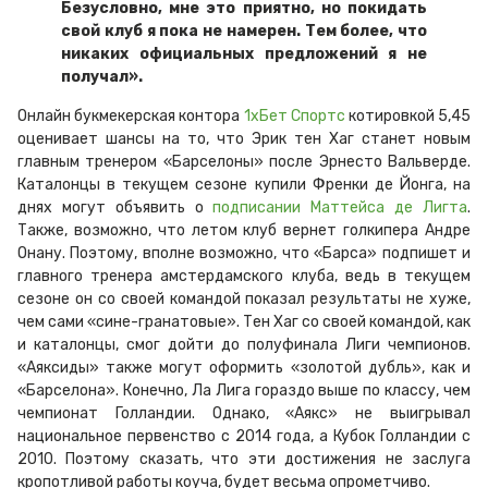
Безусловно, мне это приятно, но покидать
свой клуб я пока не намерен. Тем более, что
никаких официальных предложений я не
получал».
Онлайн букмекерская контора
1хБет Спортс
котировкой 5,45
оценивает шансы на то, что Эрик тен Хаг станет новым
главным тренером «Барселоны» после Эрнесто Вальверде.
Каталонцы в текущем сезоне купили Френки де Йонга, на
днях могут объявить о
подписании Маттейса де Лигта
.
Также, возможно, что летом клуб вернет голкипера Андре
Онану. Поэтому, вполне возможно, что «Барса» подпишет и
главного тренера амстердамского клуба, ведь в текущем
сезоне он со своей командой показал результаты не хуже,
чем сами «сине-гранатовые». Тен Хаг со своей командой, как
и каталонцы, смог дойти до полуфинала Лиги чемпионов.
«Аяксиды» также могут оформить «золотой дубль», как и
«Барселона». Конечно, Ла Лига гораздо выше по классу, чем
чемпионат Голландии. Однако, «Аякс» не выигрывал
национальное первенство с 2014 года, а Кубок Голландии с
2010. Поэтому сказать, что эти достижения не заслуга
кропотливой работы коуча, будет весьма опрометчиво.