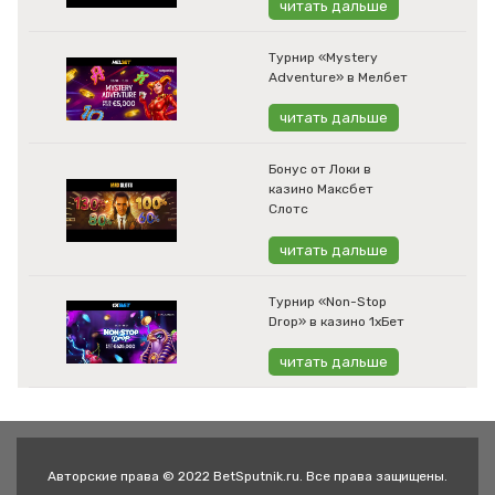
читать дальше
Турнир «Mystery
Adventure» в Мелбет
читать дальше
Бонус от Локи в
казино Максбет
Слотс
читать дальше
Турнир «Non-Stop
Drop» в казино 1хБет
читать дальше
Авторские права © 2022 BetSputnik.ru. Все права защищены.