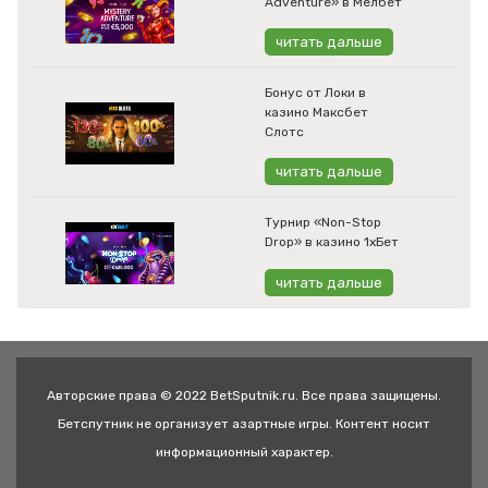
Adventure» в Мелбет
читать дальше
Бонус от Локи в
казино Максбет
Слотс
читать дальше
Турнир «Non-Stop
Drop» в казино 1хБет
читать дальше
Авторские права © 2022 BetSputnik.ru. Все права защищены.
Бетспутник не организует азартные игры. Контент носит
информационный характер.