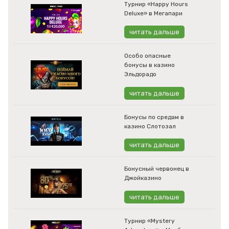
Турнир «Happy Hours
Deluxe» в Мегапари
читать дальше
Особо опасные
бонусы в казино
Эльдорадо
читать дальше
Бонусы по средам в
казино Слотозал
читать дальше
Бонусный червонец в
Джойказино
читать дальше
Турнир «Mystery