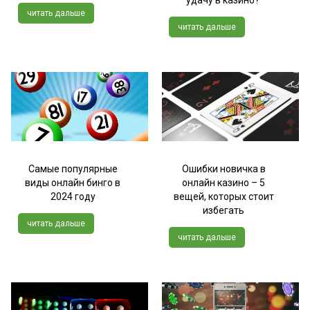
читать дальше
читать дальше
Самые популярные
Ошибки новичка в
виды онлайн бинго в
онлайн казино – 5
2024 году
вещей, которых стоит
избегать
читать дальше
читать дальше