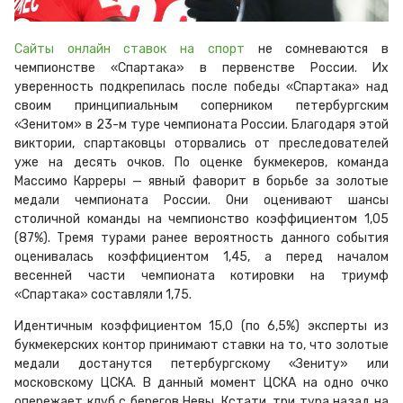
Сайты онлайн ставок на спорт
не сомневаются в
чемпионстве «Спартака» в первенстве России. Их
уверенность подкрепилась после победы «Спартака» над
своим принципиальным соперником петербургским
«Зенитом» в 23-м туре чемпионата России. Благодаря этой
виктории, спартаковцы оторвались от преследователей
уже на десять очков. По оценке букмекеров, команда
Массимо Карреры — явный фаворит в борьбе за золотые
медали чемпионата России. Они оценивают шансы
столичной команды на чемпионство коэффициентом 1,05
(87%). Тремя турами ранее вероятность данного события
оценивалась коэффициентом 1,45, а перед началом
весенней части чемпионата котировки на триумф
«Спартака» составляли 1,75.
Идентичным коэффициентом 15,0 (по 6,5%) эксперты из
букмекерских контор принимают ставки на то, что золотые
медали достанутся петербургскому «Зениту» или
московскому ЦСКА. В данный момент ЦСКА на одно очко
опережает клуб с берегов Невы. Кстати, три тура назад на