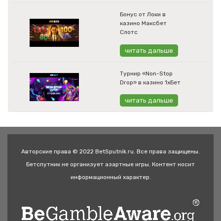
Бонус от Локи в
казино Максбет
Слотс
читать дальше
Турнир «Non-Stop
Drop» в казино 1хБет
читать дальше
Авторские права © 2022 BetSputnik.ru. Все права защищены.
Бетспутник не организует азартные игры. Контент носит
информационный характер.