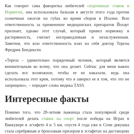
Как говорит сама фаворитка любителей
спортивных ставок в
Норвегии
, она использовала бальзам в августе этого года против
солнечных ожогов на губах во время сборов в Италии. Всю
ответственность за применение медицинских препаратов Йохауг
признает, однако этот случай, который привел норвежку в
растерянность, считает несправедливым и незаслуженным.
Заметим, что всю ответственность взял на себя доктор Терезы
Фредрик Бендиксен.
«Тереза – удивительно порядочный человек, который является
внимательным ко всему, что она делает. Сейчас для меня важно
сделать все возможное, чтобы ее не наказали, ведь она
использовала этот крем, потому что я заверил ее в том, что это не
запрещено», – передает слова медика TASS.
Интересные факты
Помимо того, что 28-летняя лыжница стала популярной среди
любителей делать
ставки на спорт
после победы на Играх в
Ванкувере в эстафете 4 и 5 км, спустя 4 года уже в Сочи девушка
стала серебряным и бронзовым призером в эстафетах на дистанциях