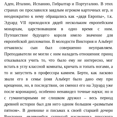
Аден, Италию, Испанию, Гибралтар и Португалию. В этих
странах он прославился заядлым игроком карточных игр, и
неоднократно к нему обращались как «дядя Европы»,
т.к.
Эдуард VII приходился дядей нескольким европейским
монархам, царствовавшим в одно время с ним.
Путешествие будущего короля имело значение для
европейской дипломатии. В молодости
Виктория и Альберт
отчаялись: сын был совершенно неуправляем.
Преподаватели не могли с ним наладить отношения: принц
отказывался учить то, что было ему не интересно, мог
встать в углу классной комнаты, кричать и топать ногами, а
то и запустить в профессора камнем. Берти, как ласково
звали его в семье (имя Альберт было дано ему при
крещении, но, в последствии, он сменил его на Эдуард уже
после коронации), особенно ненавидел точные науки; но и
с гуманитарными не слишком дружил – весь период
древней истории был для него одним большим «размытым
пятном».
В дневнике и письмах к своей старшей дочери
Виктории, являвшейся супругой наследника прусского