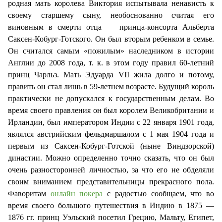
родная мать королева Виктория испытывала ненависть к
своему старшему сыну, необоснованно считая его
виновным в смерти отца — принца-консорта Альберта
Саксен-Кобург-Готского. Он был вторым ребенком в семье.
Он считался самым «пожилым» наследником в истории
Англии до 2008 года, т. к. в этом году правил 60-летний
принц Чарльз. Мать Эдуарда VII жила долго и потому,
править он стал лишь в 59-летнем возрасте. Будущий король
практически не допускался к государственным делам. Во
время своего правления он был королем Великобритании и
Ирландии, был императором Индии с 22 января 1901 года,
являлся австрийским фельдмаршалом с 1 мая 1904 года и
первым из Саксен-Кобург-Готской (ныне Виндзорской)
династии. Можно определенно точно сказать, что он был
очень разносторонней личностью, за что его не обделяли
своим вниманием представительницы прекрасного пола.
Фаворитам
онлайн покера
с радостью сообщаем, что во
время своего большого путешествия в Индию в 1875 —
1876 гг. принц Уэльский посетил Грецию, Мальту, Египет,