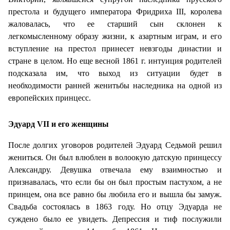
престола и будущего императора Фридриха III, королева
жаловалась, что ее старший сын склонен к
легкомысленному образу жизни, к азартным играм, и его
вступление на престол принесет невзгоды династии и
стране в целом. Но еще весной 1861 г. интуиция родителей
подсказала им, что выход из ситуации будет в
необходимости ранней женитьбы наследника на одной из
европейских принцесс.
Эдуард VII и его женщины
После долгих уговоров родителей Эдуард Седьмой решил
жениться. Он был влюблен в
волоокую датскую принцессу
Александру. Девушка отвечала ему взаимностью и
признавалась, что если бы он был простым пастухом, а не
принцем, она все равно бы любила его и вышла бы замуж.
Свадьба состоялась в 1863 году.
Но отцу Эдуарда не
суждено было ее увидеть. Депрессия и тиф послужили