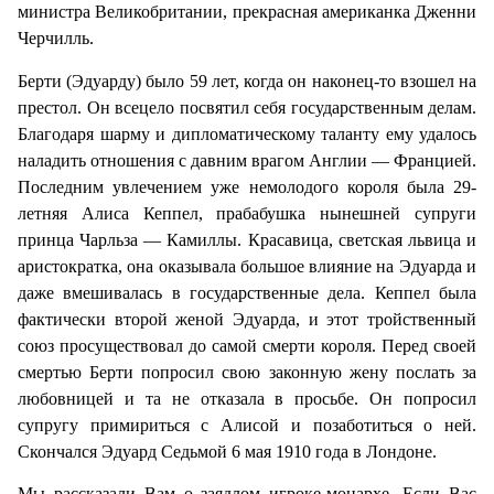
министра Великобритании, прекрасная американка Дженни
Черчилль.
Берти (Эдуарду) было 59 лет, когда он наконец-то взошел на
престол. Он всецело посвятил себя государственным делам.
Благодаря шарму и дипломатическому таланту ему удалось
наладить отношения с давним врагом Англии — Францией.
Последним увлечением уже немолодого короля была 29-
летняя Алиса Кеппел, прабабушка нынешней супруги
принца Чарльза — Камиллы. Красавица, светская львица и
аристократка, она оказывала большое влияние на Эдуарда и
даже вмешивалась в государственные дела. Кеппел была
фактически второй женой Эдуарда, и этот тройственный
союз просуществовал до самой смерти короля. Перед своей
смертью Берти попросил свою законную жену послать за
любовницей и та не отказала в просьбе. Он попросил
супругу примириться с Алисой и позаботиться о ней.
Скончался Эдуард Седьмой 6 мая 1910 года в Лондоне.
Мы рассказали Вам о заядлом игроке-монархе. Если Вас