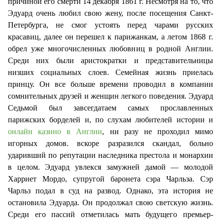
причиной его смерти 14 декабря 1861 г. Несмотря на то, что
Эдуард очень любил свою жену, после посещения Санкт-
Петербурга, не смог устоять перед чарами русских
красавиц, далее он перешел к парижанкам, а летом 1868 г.
обрел уже многочисленных любовниц в родной Англии.
Среди них были аристократки и представительницы
низших социальных слоев.
Семейная жизнь приелась
принцу. Он все больше времени проводил в компании
сомнительных друзей и женщин легкого поведения. Эдуард
Седьмой был завсегдатаем самых прославленных
парижских борделей и, по слухам любителей истории и
онлайн казино в Англии
, ни разу не проходил мимо
игорных домов.
вскоре разразился скандал, больно
ударивший по репутации наследника престола и монархии
в целом. Эдуард увлекся замужней дамой — молодой
Харриет Мордо, супругой баронета сэра Чарльза. Сэр
Чарльз подал в суд на развод. Однако, эта история не
остановила Эдуарда. Он продолжал свою светскую жизнь.
Среди его пассий отметилась мать будущего премьер-