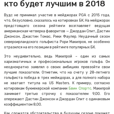
кто будет лучшим в 2018
Вудс не принимал участие в мейджорах PGA с 2015 года,
что, безусловно, сказалось на котировках БК. На мейджорах
предстоящего сезона рейтинги возглавляет ведущая
американская четверка фаворитов — Джордан Спит, Дастин
Джонсон, Джастин Томас, Рики Фаулер. Неудачный сезон
североирландского гольфиста Рори Макилроя, не особенно
отразился на его позиции в рейтинге популярных БК.
Это неудивительно, ведь Макилрой – один из самых
харизматичных и профессиональных игроков гольфа. Он
неоднократно заявлял о своих амбициях превзойти свои
лучшие показатели. Отметим, что на счету у 28-летнего
гольфиста победа в трех мейждорах, а для полного набора
не хватает титула на US Masters. К примеру, согласно
котировкам букмекерской компании
Бвин Спортс,
Макилрой
занимает третью строчку с показателем 9,00. Его
опережают Дастин Джонсон и Джордан Спит с одинаковым
коэффициентом 8,00.
Как сложатся обстоятельства в будущем сезоне покажет