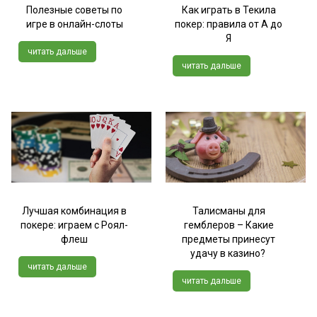
Полезные советы по
Как играть в Текила
игре в онлайн-слоты
покер: правила от А до
Я
читать дальше
читать дальше
Лучшая комбинация в
Талисманы для
покере: играем с Роял-
гемблеров – Какие
флеш
предметы принесут
удачу в казино?
читать дальше
читать дальше