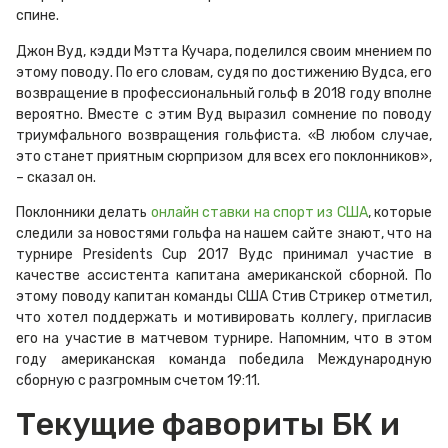
спине.
Джон Вуд, кэдди Мэтта Кучара, поделился своим мнением по
этому поводу. По его словам, судя по достижению Вудса, его
возвращение в профессиональный гольф в 2018 году вполне
вероятно. Вместе с этим Вуд выразил сомнение по поводу
триумфального возвращения гольфиста. «В любом случае,
это станет приятным сюрпризом для всех его поклонников»,
– сказал он.
Поклонники делать
онлайн ставки на спорт из США
, которые
следили за новостями гольфа на нашем сайте знают, что на
турнире Presidents Cup 2017 Вудс принимал участие в
качестве ассистента капитана американской сборной. По
этому поводу капитан команды США Стив Стрикер отметил,
что хотел поддержать и мотивировать коллегу, пригласив
его на участие в матчевом турнире. Напомним, что в этом
году американская команда победила Международную
сборную с разгромным счетом 19:11.
Текущие фавориты БК и