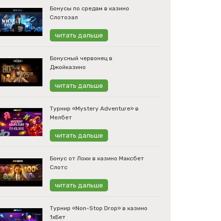
Бонусы по средам в казино
Слотозал
читать дальше
Бонусный червонец в
Джойказино
читать дальше
Турнир «Mystery Adventure» в
Мелбет
читать дальше
Бонус от Локи в казино Максбет
Слотс
читать дальше
Турнир «Non-Stop Drop» в казино
1хБет