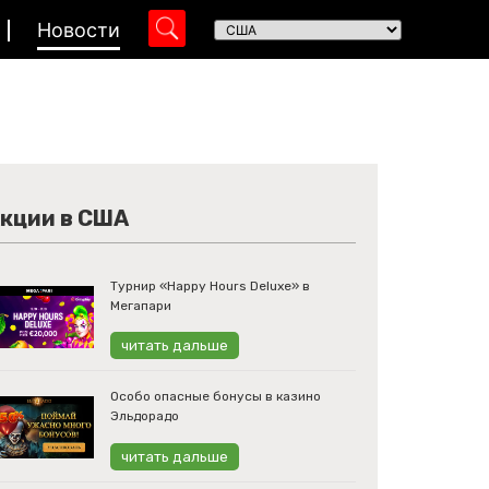
Новости
кции в США
Турнир «Happy Hours Deluxe» в
Мегапари
читать дальше
Особо опасные бонусы в казино
Эльдорадо
читать дальше