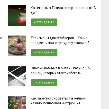
Как играть в Текила покер: правила от А
до Я
читать дальше
 с
Талисманы для гемблеров – Какие
предметы принесут удачу в казино?
читать дальше
Ошибки новичка в онлайн казино – 5
вещей, которых стоит избегать
читать дальше
Как зарегистрироваться в онлайн
казино: пошаговая инструкция