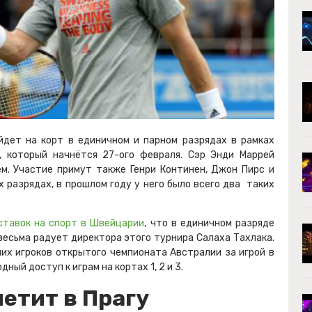
ет на корт в единичном и парном разрядах в рамках
, который начнётся 27-ого февраля. Сэр Энди Маррей
м. Участие примут также Генри Континен, Джон Пирс и
х разрядах, в прошлом году у него было всего два таких
ставок на спорт в Швейцарии
, что в единичном разряде
весьма радует директора этого турнира Салаха Тахлака.
их игроков открытого чемпионата Австралии за игрой в
ный доступ к играм на кортах 1, 2 и 3.
етит в Прагу