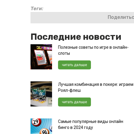
Теги:
Поделитьс
Последние новости
Полезные советы по игре в онлайн-
слоты
читать дальше
Лучшая комбинация в покере: играем
Роял-флеш
читать дальше
Самые популярные виды онлайн
бинго в 2024 году