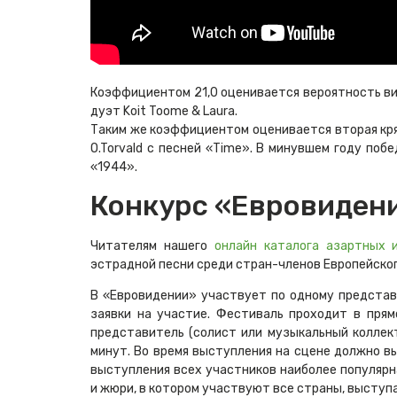
Коэффициентом 21,0 оценивается вероятность ви
дуэт Koit Toome & Laura.
Таким же коэффициентом оценивается вторая кря
O.Torvald с песней «Time». В минувшем году по
«1944».
Конкурс «Евровиден
Читателям нашего
онлайн каталога азартных 
эстрадной песни среди стран-членов Европейског
В «Евровидении» участвует по одному представ
заявки на участие. Фестиваль проходит в пря
представитель (солист или музыкальный коллек
минут. Во время выступления на сцене должно в
выступления всех участников наиболее популярн
и жюри, в котором участвуют все страны, выступ