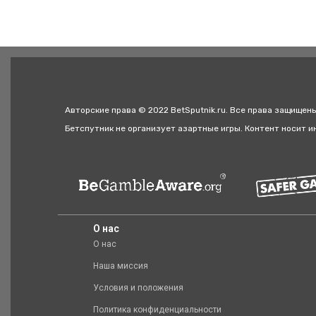
Авторские права © 2022 BetSputnik.ru. Все права защищены
Бетспутник не организует азартные игры. Контент носит 
O нас
О нас
Наша миссия
Условия и положения
Политика конфиденциальности