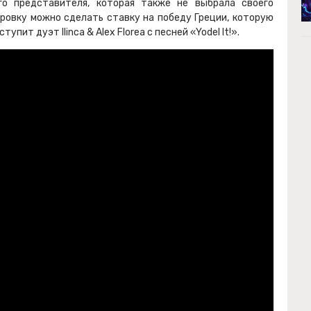
о представителя, которая также не выбрала своего
ировку можно сделать ставку на победу Греции, которую
ит дуэт Ilinca & Alex Florea с песней «Yodel It!».