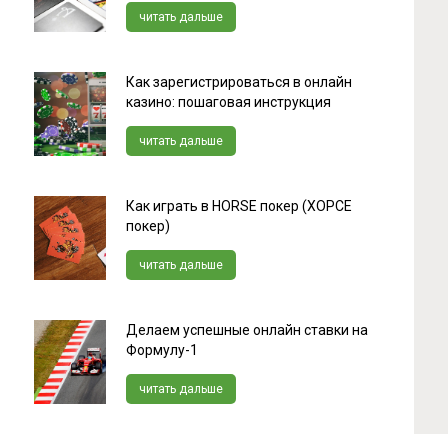
читать дальше
Как зарегистрироваться в онлайн
казино: пошаговая инструкция
читать дальше
Как играть в HORSE покер (ХОРСЕ
покер)
читать дальше
Делаем успешные онлайн ставки на
Формулу-1
читать дальше