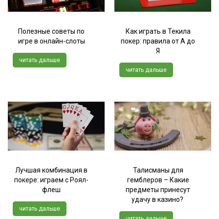
Полезные советы по
Как играть в Текила
игре в онлайн-слоты
покер: правила от А до
Я
читать дальше
читать дальше
Лучшая комбинация в
Талисманы для
покере: играем с Роял-
гемблеров – Какие
флеш
предметы принесут
удачу в казино?
читать дальше
читать дальше