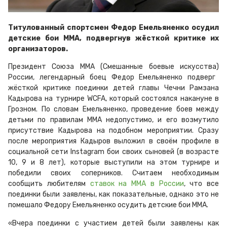
Титулованный спортсмен Федор Емельяненко осудил
детские бои MMA, подвергнув жёсткой критике их
организаторов.
Президент Союза ММА
(Смешанные боевые искусства)
России,
легендарный боец
Федор Емельяненко
подверг
жёсткой критике
поединки детей
главы Чечни
Рамзана
Кадырова на турнире WCFA, который состоялся
накануне в
Грозном. По словам Емельяненко, проведение боев между
детьми по правилам ММА недопустимо, и его возмутило
присутствие Кадырова на подобном мероприятии.
Сразу
после мероприятия
Кадыров
выложил в
своём
профиле в
социальной сети
Instagram бои своих сыновей (в возрасте
10, 9 и 8 лет), которые выступили на этом турнире и
победили своих соперников.
Считаем необходимым
сообщить любителям
ставок на ММА в России
, что в
се
поединки были заявлены, как показательные,
однако это не
помешало Федору Емельяненко осудить детские бои ММА
.
«Вчера поединки с участием детей были заявлены как