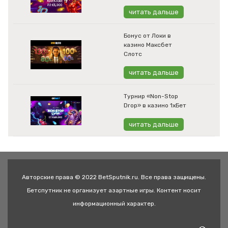
читать дальше
Бонус от Локи в
казино Максбет
Слотс
читать дальше
Турнир «Non-Stop
Drop» в казино 1хБет
читать дальше
Авторские права © 2022 BetSputnik.ru. Все права защищены.
Бетспутник не организует азартные игры. Контент носит
информационный характер.