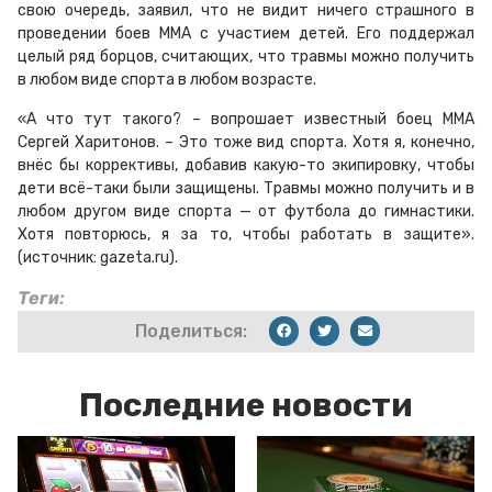
свою очередь, заявил, что не видит ничего страшного в
проведении боев
MMA
с участием детей.
Его поддержал
целый ряд борцов, считающих, что травмы можно получить
в любом виде спорта в любом возрасте.
«А что тут такого? –
вопрошает
известный боец ММА
Сергей Харитонов. –
Это тоже вид спорта. Хотя я, конечно,
внёс
бы коррективы, добавив какую-то экипировку, чтобы
дети
всё-таки
были защищены. Травмы можно получить и в
любом другом виде спорта — от футбола до гимнастики.
Хотя повторюсь, я за то, чтобы работать в защите».
(источник: gazeta.ru).
Теги:
Поделиться:
Последние новости