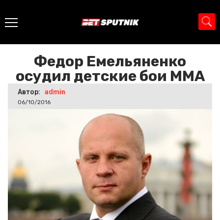
Главная
>
Новости
>
Федор Емельяненко осудил детские
бои MMA
Федор Емельяненко
осудил детские бои MMA
Автор:
admin
06/10/2016