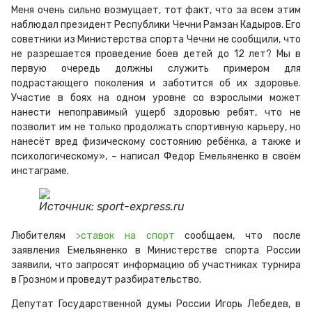
Меня очень сильно возмущает, тот факт, что за всем этим
наблюдал президент Республики Чечни Рамзан Кадыров. Его
советники из Министерства спорта Чечни не сообщили, что
не разрешается проведение боев детей до 12 лет? Мы в
первую очередь должны служить примером для
подрастающего поколения и заботится об их здоровье.
Участие в боях на одном уровне со взрослыми может
нанести непоправимый ущерб здоровью ребят, что не
позволит им не только продолжать спортивную карьеру, но
нанесёт вред физическому состоянию ребёнка, а также и
психологическому», – написал Федор Емельяненко в своём
инстаграме.
Источник: sport-express.ru
Любителям
>
ставок на спорт
сообщаем, что п
осле
заявления Емельяненко в Министерстве спорта России
заявили, что запросят информацию об участниках турнира
в Грозном и проведут разбирательство.
Депутат
Государственной думы
России Игорь Лебедев, в