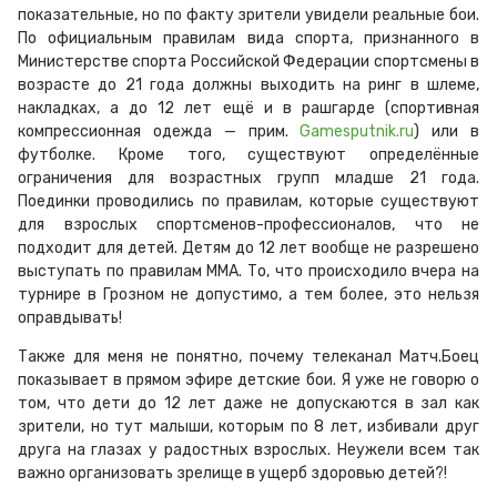
показательные, но по факту зрители увидели реальные бои.
По официальным правилам вида спорта, признанного в
Министерстве спорта Российской Федерации спортсмены в
возрасте до 21 года должны выходить на ринг в шлеме,
накладках, а до 12 лет ещё и в рашгарде (спортивная
компрессионная одежда — прим.
Gamesputnik.ru
) или в
футболке. Кроме того, существуют определённые
ограничения для возрастных групп младше 21 года.
Поединки проводились по правилам, которые существуют
для взрослых спортсменов-профессионалов, что не
подходит для детей. Детям до 12 лет вообще не разрешено
выступать по правилам ММА. То, что происходило вчера на
турнире в Грозном не допустимо, а тем более, это нельзя
оправдывать!
Также для меня не понятно, почему телеканал Матч.Боец
показывает в прямом эфире детские бои. Я уже не говорю о
том, что дети до 12 лет даже не допускаются в зал как
зрители, но тут малыши, которым по 8 лет, избивали друг
друга на глазах у радостных взрослых. Неужели всем так
важно организовать зрелище в ущерб здоровью детей?!