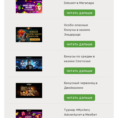
Deluxe» в Мегапари
читать дальше
Особо опасные
бонусы в казино
Эльдорадо
читать дальше
Бонусы по средам в
казино Слотозал
читать дальше
Бонусный червонец в
Джойказино
читать дальше
Турнир «Mystery
Adventure» в Мелбет