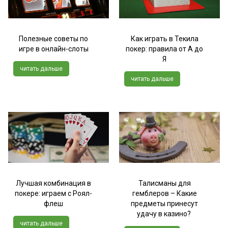
Полезные советы по
Как играть в Текила
игре в онлайн-слоты
покер: правила от А до
Я
читать дальше
читать дальше
Лучшая комбинация в
Талисманы для
покере: играем с Роял-
гемблеров – Какие
флеш
предметы принесут
удачу в казино?
читать дальше