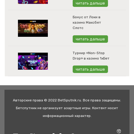
читать дальше
Бонус от Локи в
казино Максбет
Слотс
читать дальше
Турнир «Non-Stop
Drop» в казино 1хБет
читать дальше
Авторские права © 2022 BetSputnik.ru. Все права защищены.
Бетспутник не организует азартные игры. Контент носит
информационный характер.