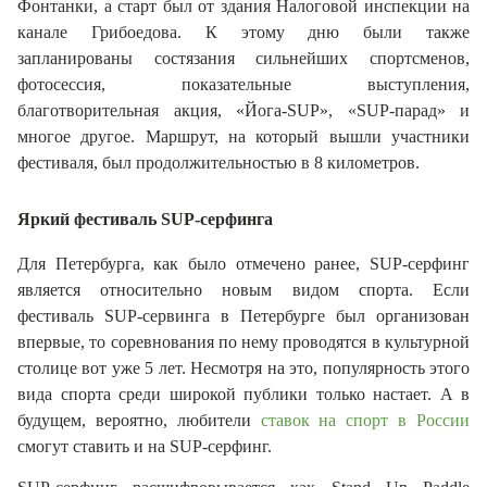
Фонтанки,
а
старт
был
от здания Налоговой инспекции на
канале Грибоедова.
К этому дню были также
запланированы состязания сильнейших спортсменов,
фотосессия, показательные выступления,
благотворительная акция, «Йога-SUP», «SUP-парад» и
многое другое.
Маршрут, на который вышли участники
фестиваля, был продолжительностью в 8 километров.
Яркий фестиваль
SUP-серфинг
а
Для Петербурга, как было отмечено ранее, SUP-серфинг
является относительно новым видом спорта. Если
фестиваль SUP-сервинга в Петербурге был организован
впервые, то соревнования по нему проводятся в культурной
столице вот уже 5 лет. Несмотря на это, популярность этого
вида спорта среди широкой публики только настает. А в
будущем, вероятно, любители
ставок на спорт в России
смогут ставить и на SUP-серфинг.