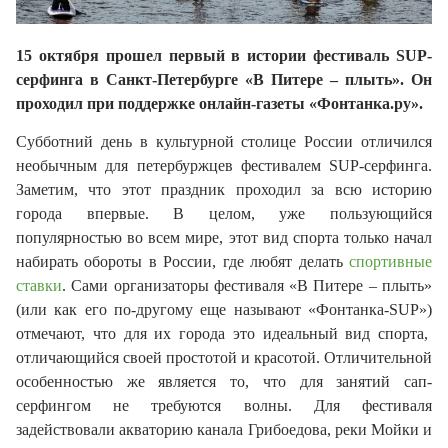
15 октября прошел первый в истории фестиваль SUP-
серфинга в Санкт-Петербурге «В Питере – плыть». Он
проходил при поддержке онлайн-газеты «Фонтанка.ру».
Субботний день в культурной столице России отличился
необычным для петербуржцев фестивалем SUP-серфинга.
Заметим
, что этот праздник проходил за всю историю
города впервые. В целом, уже пользующийся
популярностью во всем мире, этот вид спорта только начал
набирать обороты в России, где любят делать
спортивные
ставки
. Сами организаторы фестиваля «В Питере – плыть»
(или как е
го
по-другому еще называют
«Фонтанка-SUP»
)
отмечают, что для их города это идеальный вид спорта,
отличающийся своей простотой и красотой. Отличительной
особенностью же является то, что для занятий сап-
серфингом не требуются волны.
Для фестиваля
задействовали акваторию канала Грибоедова, рек
и
Мойки и