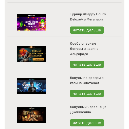
Турнир «Happy Hours
Deluxe» в Мегапари
читать дальше
Особо опасные
бонусы в казино
Эльдорадо
читать дальше
Бонусы по средам в
казино Слотозал
читать дальше
Бонусный червонец в
Джойказино
читать дальше