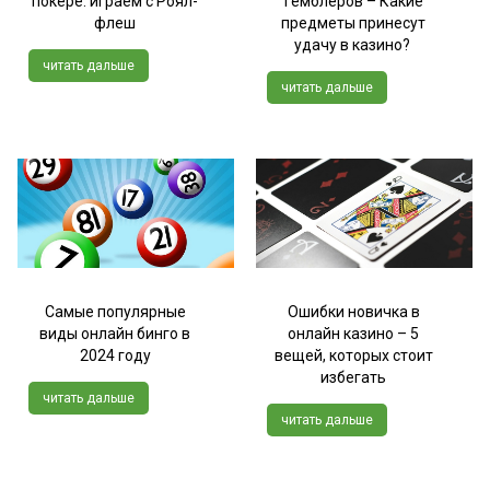
покере: играем с Роял-
гемблеров – Какие
флеш
предметы принесут
удачу в казино?
читать дальше
читать дальше
Самые популярные
Ошибки новичка в
виды онлайн бинго в
онлайн казино – 5
2024 году
вещей, которых стоит
избегать
читать дальше
читать дальше