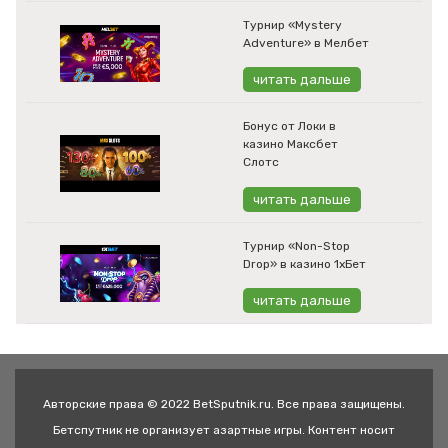
Турнир «Mystery
Adventure» в Мелбет
читать дальше
Бонус от Локи в
казино Максбет
Слотс
читать дальше
Турнир «Non-Stop
Drop» в казино 1хБет
читать дальше
Авторские права © 2022 BetSputnik.ru. Все права защищены.
Бетспутник не организует азартные игры. Контент носит