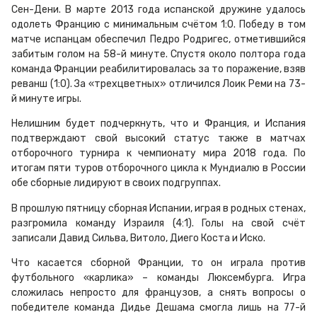
Сен-Дени. В марте 2013 года испанской дружине удалось
одолеть Францию с минимальным счётом 1:0. Победу в том
матче испанцам обеспечил Педро Родригес, отметившийся
забитым голом на 58-й минуте. Спустя около полтора года
команда Франции реабилитировалась за то поражение, взяв
реванш (1:0). За «трехцветных» отличился Лоик Реми на 73-
й минуте игры.
Нелишним будет подчеркнуть, что и Франция, и Испания
подтверждают свой высокий статус также в матчах
отборочного турнира к чемпионату мира 2018 года. По
итогам пяти туров отборочного цикла к Мундиалю в России
обе сборные лидируют в своих подгруппах.
В прошлую пятницу сборная Испании, играя в родных стенах,
разгромила команду Израиля (4:1). Голы на свой счёт
записали Давид Сильва, Витоло, Диего Коста и Иско.
Что касается сборной Франции, то он играла против
футбольного «карлика» – команды Люксембурга. Игра
сложилась непросто для французов, а снять вопросы о
победителе команда Дидье Дешама смогла лишь на 77-й