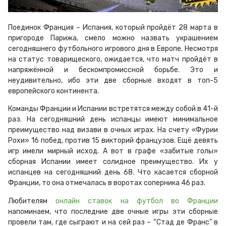
Поединок Франция – Испания, который пройдёт 28 марта в
пригороде Парижа, смело можно назвать украшением
сегодняшнего футбольного игрового дня в Европе. Несмотря
на статус товарищеского, ожидается, что матч пройдёт в
напряжённой и бескомпромиссной борьбе. Это и
неудивительно, ибо эти две сборные входят в топ-5
европейского континента.
Команды Франции и Испании встретятся между собой в 41-й
раз. На сегодняшний день испанцы имеют минимальное
преимущество над визави в очных играх. На счету «Фурии
Рохи» 16 побед, против 15 викторий французов. Ещё девять
игр имели мирный исход. А вот в графе «забитые голы»
сборная Испании имеет солидное преимущество. Их у
испанцев на сегодняшний день 68. Что касается сборной
Франции, то она отмечалась в воротах соперника 46 раз.
Любителям
онлайн ставок на футбол во Франции
напоминаем, что последние две очные игры эти сборные
провели там, где сыграют и на сей раз – “Стад де Франс” в