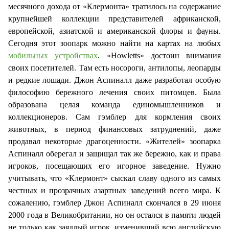
месячного дохода от «Клермонта» тратилось на содержание
крупнейшей коллекции представителей африканской,
европейской, азиатской и американской флоры и фауны.
Сегодня этот зоопарк можно найти на картах на любых
мобильных устройствах
. «Howletts» достоин внимания
своих посетителей. Там есть носороги, антилопы, леопарды
и редкие лошади. Джон Аспиналл даже разработал особую
философию бережного лечения своих питомцев. Была
образована целая команда единомышленников и
коллекционеров. Сам гэмблер для кормления своих
животных, в период финансовых затруднений, даже
продавал некоторые драгоценности. «Жителей» зоопарка
Аспиналл оберегал и защищал так же бережно, как и права
игроков, посещающих его игорное заведение. Нужно
учитывать, что «Клермонт» сыскал славу одного из самых
честных и прозрачных азартных заведений всего мира. К
сожалению, гэмблер Джон Аспиналл скончался в 29 июня
2000 года в Великобритании, но он остался в памяти людей
не только как заядлый игрок, изменивший всю английскую