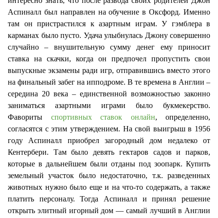
интересно знать, что п
осле развода своих родителей Джон
Аспиналл был направлен на обучение в Оксфорд. Именно
там он пристрастился к азартным играм. У гэмблера в
карманах было пусто. Удача улыбнулась Джону совершенно
случайно – внушительную сумму денег ему приносит
ставка на скачки, когда он предпочел пропустить свои
выпускные экзамены ради игр, отправившись вместо этого
на финальный забег на ипподроме. В те времена в Англии –
середина 20 века – единственной возможностью законно
заниматься азартными играми было букмекерство.
Фавориты
спортивных ставок онлайн
, определенно,
согласятся с этим утверждением. На свой выигрыш в 1956
году Аспиналл приобрел загородный дом недалеко от
Кентербери. Там было девять гектаров садов и парков,
которые в дальнейшем были отданы под зоопарк. Купить
земельный участок было недостаточно, т.к. разведенных
животных нужно было еще и на что-то содержать, а также
платить персоналу. Тогда Аспиналл и принял решение
открыть элитный игорный дом — самый лучший в Англии