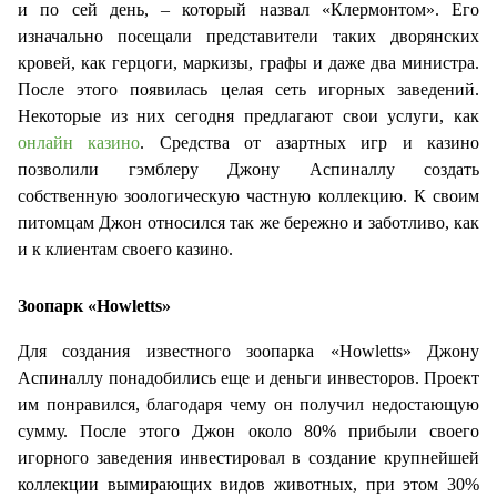
и по сей день, – который назвал «Клермонтом». Его
изначально посещали представители таких дворянских
кровей, как герцоги, маркизы, графы и даже два министра.
После этого появилась целая сеть игорных заведений.
Некоторые из них сегодня предлагают свои услуги, как
онлайн казино
. Средства от азартных игр и казино
позволили гэмблеру Джону Аспиналлу создать
собственную зоологическую частную коллекцию. К своим
питомцам Джон относился так же бережно и заботливо, как
и к клиентам своего казино.
Зоопарк «Howletts»
Для создания известного зоопарка «Howletts» Джону
Аспиналлу понадобились еще и деньги инвесторов. Проект
им понравился, благодаря чему он получил недостающую
сумму. После этого Джон о
коло 80% прибыли своего
игорного заведения инвестировал в создание крупнейшей
коллекции вымирающих видов животных, при этом 30%