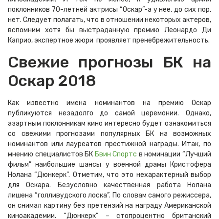
поклонников 70-летней актрисы “Оскар”-а у нее, до сих пор,
нет. Следует полагать, что в отношении некоторых актеров,
вспомним хотя бы выстраданную премию Леонардо Ди
Каприо, экспертное жюри проявляет пренебрежительность.
Свежие прогнозы БК на
Оскар 2018
Как известно имена номинантов на премию Оскар
публикуются незадолго до самой церемонии. Однако,
азартным поклонникам кино интересно будет ознакомиться
со свежими прогнозами популярных БК на возможных
номинантов или лауреатов престижной награды. Итак, по
мнению специалистов БК
Бвин
Спортс
в номинации “Лучший
фильм” наибольшие шансы у военной драмы Кристофера
Нолана “Дюнкерк”. Отметим, что это нехарактерный выбор
для Оскара. Безусловно качественная работа Нолана
лишена “голливудского лоска”. По словам самого режиссера,
он снимал картину без претензий на награду Американской
киноакадемии. “Дюнкерк” – стопроцентно британский