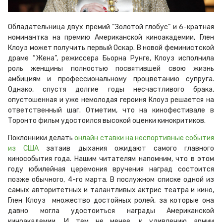
Обладательница двух премий “Золотой глобус” и 6-кратная
номинантка на премию Американской киноакадемии, Глен
Клоуз может получить первый Оскар. В новой феминистской
драме “Жена”, режиссера Бьорна Рунге, Клоуз исполнила
роль женщины полностью посвятившей свою жизнь
амбициям и профессиональному процветанию супруга.
Однако, спустя долгие годы несчастливого брака,
опустошенная и уже немолодая героиня Клоуз решается на
ответственный шаг. Отметим, что на кинофестивале в
Торонто фильм удостоился высокой оценки кинокритиков.
Поклонники делать
онлайн ставки на неспортивные события
из США
затаив дыхания ожидают самого главного
кинособытия года. Нашим читателям напомним, что в этом
году юбилейная церемония вручения наград состоится
позже обычного, 4-го марта. В послужном списке одной из
самых авторитетных и талантливых актрис театра и кино,
Глен Клоуз множество достойных ролей, за которые она
давно могла удостоиться награды Американской
киноакадемии. И тем не менее, к удивлению армии