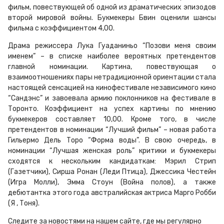
фильм, повествующей об одной из драматических эпизодов
второй мировой войны. Букмекеры Бвин оценили шансы
фильма с коэффициентом 4,00.
Драма режиссера Лука Гуаданиньо “Позови меня своим
именем” – в списке наиболее вероятных претендентов
главной номинации. Картина, повествующая о
взаимоотношениях пары нетрадиционной ориентации стала
настоящей сенсацией на кинофестивале независимого кино
“Сандэнс” и завоевала армию поклонников на фестивале в
Торонто. Коэффициент на успех картины по мнению
букмекеров составляет 10,00. Кроме того, в числе
претендентов в номинации “Лучший фильм” – новая работа
Гильермо Дель Торо “Форма воды”. В свою очередь, в
номинации “Лучшая женская роль” критики и букмекеры
сходятся к нескольким кандидаткам: Мэрил Стрип
(Газетчики), Сирша Ронан (Леди Птица), Джессика Честейн
(Игра Молли), Эмма Стоун (Война полов), а также
дебютантка этого года австралийская актриса Марго Робби
(Я , Тоня).
Следите за новостями на нашем сайте, где мы регулярно