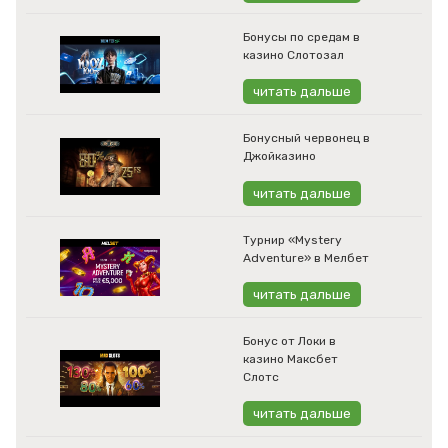
Бонусы по средам в
казино Слотозал
читать дальше
Бонусный червонец в
Джойказино
читать дальше
Турнир «Mystery
Adventure» в Мелбет
читать дальше
Бонус от Локи в
казино Максбет
Слотс
читать дальше