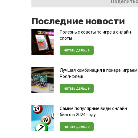
Поделитьс
Последние новости
Полезные советы по игре в онлайн-
слоты
читать дальше
Лучшая комбинация в покере: играем
Роял-флеш
читать дальше
Самые популярные виды онлайн
бинго в 2024 году
читать дальше