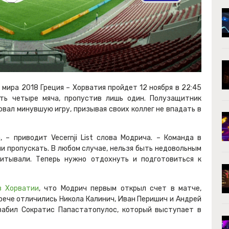
мира 2018 Греция – Хорватия пройдет 12 ноября в 22:45
ить четыре мяча, пропустив лишь один. Полузащитник
вал минувшую игру, призывая своих коллег не впадать в
 – приводит Vecernji List слова Модрича. – Команда в
ли пропускать. В любом случае, нельзя быть недовольным
читывали. Теперь нужно отдохнуть и подготовиться к
в Хорватии
, что Модрич первым открыл счет в матче,
рече отличились Никола Калинич, Иван Перишич и Андрей
 забил Сократис Папастатопулос, который выступает в