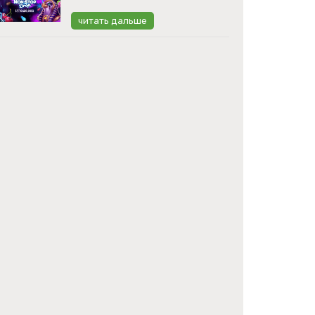
читать дальше