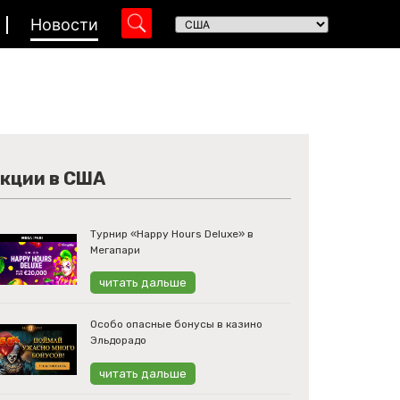
Новости
кции в США
Турнир «Happy Hours Deluxe» в
Мегапари
читать дальше
Особо опасные бонусы в казино
Эльдорадо
читать дальше