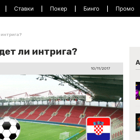
Ставки
Покер
Бинго
Промо
и интрига?
дет ли интрига?
А
10/11/2017