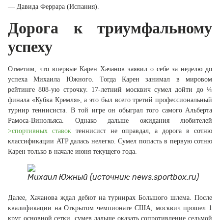
— Давида Феррара (Испания).
Дорога к триумфальному
успеху
Отметим, что впервые Карен Хачанов заявил о себе за неделю до
успеха Михаила Южного. Тогда Карен занимал в мировом
рейтинге 808-ую строчку. 17-летний москвич сумел дойти до ¼
финала «Кубка Кремля», а это был всего третий профессиональный
турнир теннисиста. В той игре он обыграл того самого Альберта
Рамоса-Винольяса. Однако дальше ожидания любителей
>спортивных ставок
теннисист не оправдал, а дорога в сотню
классификации ATP далась нелегко. Сумел попасть в первую сотню
Карен только в начале июня текущего года.
Михаил Южный (источник: news.sportbox.ru)
Далее, Хачанова ждал дебют на турнирах Большого шлема. После
квалификации на Открытом чемпионате США, москвич прошел 1
круг основной сетки, сумев дальше оказать сопротивление седьмой