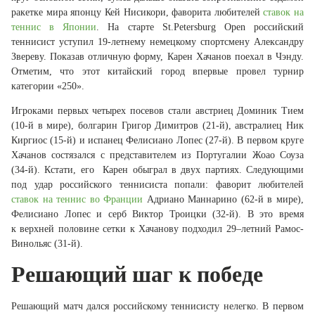
ракетке мира японцу Кей Нисикори, фаворита любителей
ставок на
теннис в Японии
. На старте St.Petersburg Open российский
теннисист уступил 19-летнему немецкому спортсмену Александру
Звереву. Показав отличную форму, Карен Хачанов поехал в Чэнду.
Отметим, что этот китайский город впервые провел турнир
категории «250».
Игроками первых четырех посевов стали австриец Доминик Тием
(10-й в мире), болгарин Григор Димитров (21-й), австралиец Ник
Киргиос (15-й) и испанец Фелисиано Лопес (27-й). В первом круге
Хачанов состязался с представителем из Португалии Жоао Соуза
(34-й). Кстати, его Карен обыграл в двух партиях. Следующими
под удар российского теннисиста попали: фаворит любителей
ставок на теннис во Франции
Адриано Маннарино (62-й в мире),
Фелисиано Лопес и серб Виктор Троицки (32-й). В это время
к верхней половине сетки к Хачанову подходил 29–летний Рамос-
Винольяс (31-й).
Решающий шаг к победе
Решающий матч дался российскому теннисисту нелегко. В первом