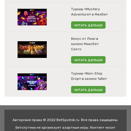
Турнир «Mystery
Adventure» в Мелбет
читать дальше
Бонус от Локи в
казино Максбет
Слотс
читать дальше
Турнир «Non-Stop
Drop» в казино 1хБет
читать дальше
Авторские права © 2022 BetSputnik.ru. Все права защищены.
Бетспутник не организует азартные игры. Контент носит