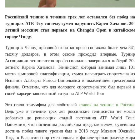
Российский теннис в течение трех лет оставался без побед на
турнирах АТР. Эту систему сумел нарушить Карен Хачанов. 20-
летний москвич стал первым на Chengdu Open в китайском
городе Чэнду.
Турнир в Чэнду, призовой фонд которого составлял более чем 841
тысячу долларов, в этом сезоне проходил впервые. Турнир
Ассоциации теннисистов-профессионалов завершился победой 20-
летнего Карена Хачанова. Теннисист, который занимал лишь 101
место в мировой классификации, сумел переиграть спортсмена из
Испании Альберта Рамоса-Винольянса в тяжелейшем трехсетовом
финале. Отметим, что для молодого спортсмена это был первый в
своей карьере завоеванный титул на ATP World Tour.
Это стало триумфом для любителей
ставок на теннис в России
.
Ведь уже в течение трех лет российские теннисисты не могли
добраться до решающих стадий состязания ATP World Tour.
Напомним, что последним российским представителем, сумевшим
достичь побед такого уровня был в 2013 году Михаил Южный.
Тогда в Валенсии спортсмен одолел в финале третью ракетку мира