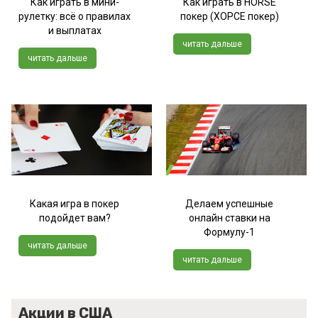
Как играть в мини-
Как играть в HORSE
рулетку: всё о правилах
покер (ХОРСЕ покер)
и выплатах
читать дальше
читать дальше
Какая игра в покер
Делаем успешные
подойдет вам?
онлайн ставки на
Формулу-1
читать дальше
читать дальше
Акции в США