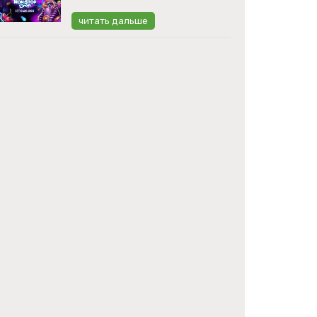
читать дальше