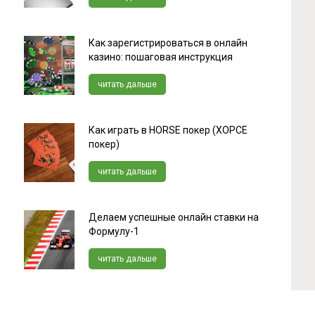
Как зарегистрироваться в онлайн
казино: пошаговая инструкция
читать дальше
Как играть в HORSE покер (ХОРСЕ
покер)
читать дальше
Делаем успешные онлайн ставки на
Формулу-1
читать дальше