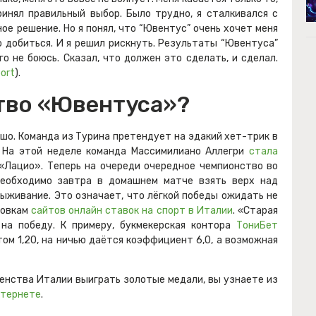
ринял правильный выбор. Было трудно, я сталкивался с
ое решение. Но я понял, что “Ювентус” очень хочет меня
о добиться. И я решил рискнуть. Результаты “Ювентуса”
го не боюсь. Сказал, что должен это сделать, и сделал.
port
).
тво «Ювентуса»?
шо. Команда из Турина претендует на эдакий хет-трик в
 На этой неделе команда Массимилиано Аллегри
стала
«Лацио». Теперь на очереди очередное чемпионство во
необходимо завтра в домашнем матче взять верх над
 выживание. Это означает, что лёгкой победы ожидать не
ровкам
сайтов онлайн ставок на спорт в Италии
. «Старая
на победу. К примеру, букмекерская контора
ТониБет
м 1,20, на ничью даётся коэффициент 6,0, а возможная
венства Италии выиграть золотые медали, вы узнаете из
нтернете
.