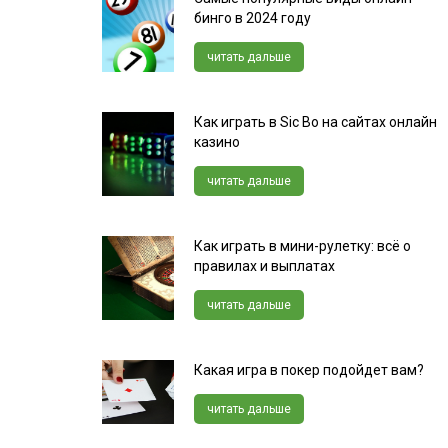
бинго в 2024 году
читать дальше
Как играть в Sic Bo на сайтах онлайн
казино
читать дальше
Как играть в мини-рулетку: всё о
правилах и выплатах
читать дальше
Какая игра в покер подойдет вам?
читать дальше