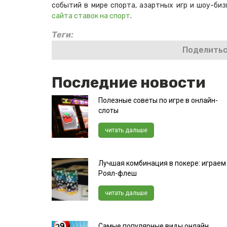
событий в мире спорта, азартных игр и шоу-би
сайта ставок на спорт
.
Теги:
Поделитьс
Последние новости
Полезные советы по игре в онлайн-
слоты
читать дальше
Лучшая комбинация в покере: играем
Роял-флеш
читать дальше
Самые популярные виды онлайн