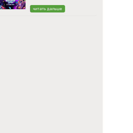
читать дальше