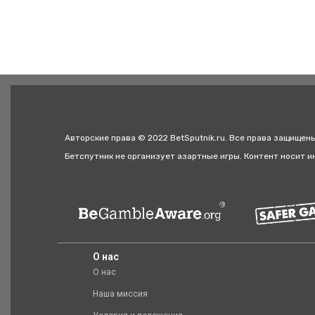
Авторские права © 2022 BetSputnik.ru. Все права защищены
Бетспутник не организует азартные игры. Контент носит 
O нас
О нас
Наша миссия