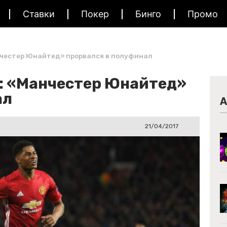
Ставки
Покер
Бинго
Промо
честер Юнайтед» прорвался в полуфинал
: «Манчестер Юнайтед»
ал
А
21/04/2017