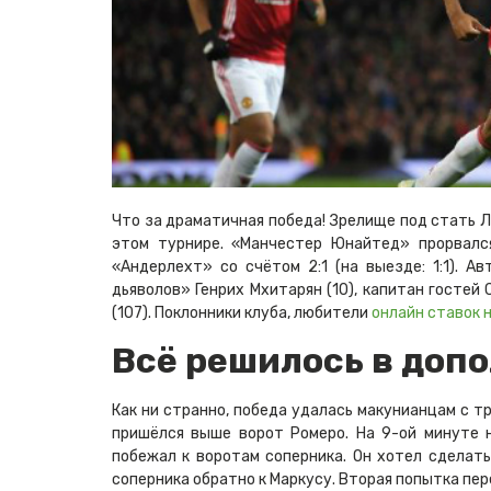
Что за драматичная победа! Зрелище под стать Ли
этом турнире. «Манчестер Юнайтед» прорвался
«Андерлехт» со счётом 2:1 (на выезде: 1:1). 
дьяволов» Генрих Мхитарян (10), капитан госте
(107). Поклонники клуба, любители
онлайн ставок 
Всё решилось в доп
Как ни странно, победа удалась макунианцам с тр
пришёлся выше ворот Ромеро. На 9-ой минуте 
побежал к воротам соперника. Он хотел сделать
соперника обратно к Маркусу. Вторая попытка пер