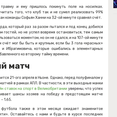
травму и ему пришлось покинуть поле на носилках.
читать того, что клуб так и не сумел реализовать 99%
ан команды Софьян Ханни на 32-ой минуте сравнял счёт.
да, который раз за разом пытался и под конец добился
м гостей, но не успел вовремя остановиться, тем самым
льзоваться моментом, но он не сдался, и на 107-ой минуте
 счёт мог бы быть и крупным, если бы 3 гола «красных»
а и Ибрагимовича, которые ошибались в элементарных
бавленного ко второму тайму времени.
й матч
тся 21-ого апреля в Ньоне. Однако, перед полуфиналом у
атчей в рамках АПЛ. В частности, в эти выходные манки
йн ставок на спорт в Великобритании
уверены, что успех
ивает шансы хозяев на победу в предстоящем матче
– 1.65.
го футбола также в этом месяце ожидает знаменитое
ити». Оставайтесь с нами и будьте в курсе последних