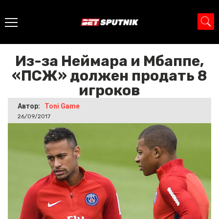
Главная
>
Новости
>
Из-за Неймара и Мбаппе, «ПСЖ»
должен продать 8 игроков
Из-за Неймара и Мбаппе,
«ПСЖ» должен продать 8
игроков
Автор:
Toni Game
26/09/2017