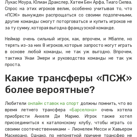
Лукас Моура, Юлиан Дракслер, Хатем Бен Арфа, Тиаго Силва.
Спрос на этих игроков велик, особенно учитывая то, что
«ПСЖ» вынужден распрощаться со своими подопечными,
другие команды смогут поторговаться и купить игроков не
за ту сумму, которая выгодна французской команде.
Неймар очень сильный игрок, как, впрочем, и Мбаппе, но
терять из-за них 8 игроков, которые запросто могут играть
в основе любой команды, не так уж выгодно. Впрочем,
тактика Унаи Эмери и руководства команды не так уж
проста.
Какие трансферы «ПСЖ»
более вероятные?
Любители
онлайн ставок на спорт
должны помнить, что во
время летнего трансфера
«Барселона»
очень хотела
приобрести Анхеля Ди Марию. Игрок также хотел
присоединиться к каталонскому клубу, чтобы играть со
своими соотечественниками – Лионелем Месси и Хавьером
Маскерано. Однако. по непонятной причине трансфер не