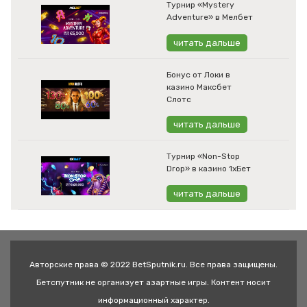
Турнир «Mystery
Adventure» в Мелбет
читать дальше
Бонус от Локи в
казино Максбет
Слотс
читать дальше
Турнир «Non-Stop
Drop» в казино 1хБет
читать дальше
Авторские права © 2022 BetSputnik.ru. Все права защищены.
Бетспутник не организует азартные игры. Контент носит
информационный характер.