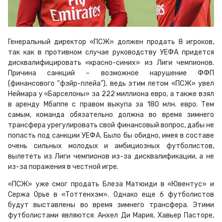
Генеральный директор «ПСЖ» должен продать 8 игроков,
так как в противном случае руководству УЕФА придется
дисквалифицировать «красно-синих» из Лиги чемпионов.
Причина санкций – возможное нарушение ФФП
(финансового “фэйр-плейа”), ведь этим летом «ПСЖ» увел
Неймара у «Барселоны» за 222 миллиона евро, а также взял
в аренду Мбаппе с правом выкупа за 180 млн. евро. Тем
самым, команда обязательно должна во время зимнего
трансфера урегулировать свой финансовый вопрос, дабы не
попасть под санкции УЕФА. Было бы обидно, имея в составе
очень сильных молодых и амбициозных футболистов,
вылететь из Лиги чемпионов из-за дисквалификации, а не
из-за поражения в честной игре.
«ПСЖ» уже смог продать Блеза Матюиди в «Ювентус» и
Сержа Орье в «Тоттенхэм». Однако еще 6 футболистов
будут выставлены во время зимнего трансфера. Этими
футболистами являются: Анхел Ди Мария, Хавьер Пасторе,