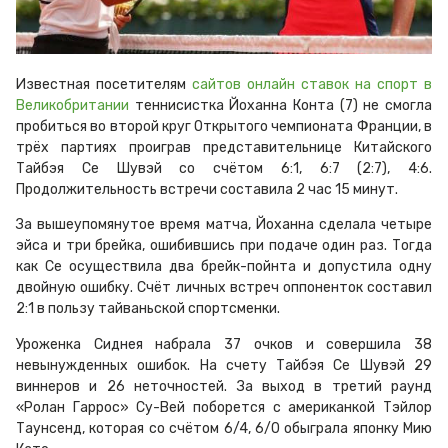
Известная посетителям
сайтов онлайн ставок на спорт в
Великобритании
теннисистка Йоханна Конта (7) не смогла
пробиться во второй круг Открытого чемпионата Франции, в
трёх партиях проиграв представительнице Китайского
Тайбэя Се Шувэй со счётом 6:1, 6:7 (2:7), 4:6.
Продолжительность встречи составила 2 час 15 минут.
За вышеупомянутое время матча, Йоханна сделала четыре
эйса и три брейка, ошибившись при подаче один раз. Тогда
как Се осуществила два брейк-пойнта и допустила одну
двойную ошибку. Счёт личных встреч оппоненток составил
2:1 в пользу тайваньской спортсменки.
Уроженка Сиднея набрала 37 очков и совершила 38
невынужденных ошибок. На счету Тайбэя Се Шувэй 29
виннеров и 26 неточностей. За выход в третий раунд
«Ролан Гаррос» Су-Вей поборется с американкой Тэйлор
Таунсенд, которая со счётом 6/4, 6/0 обыграла японку Мию