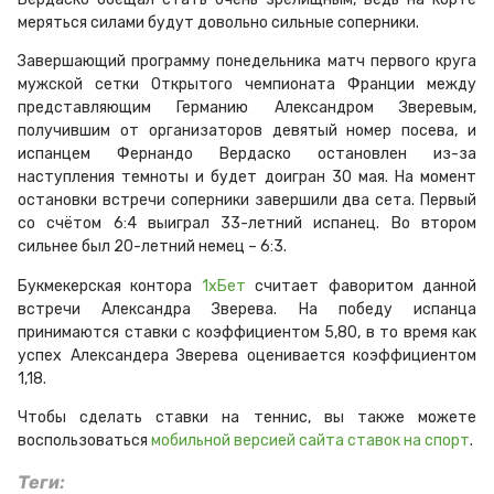
меряться силами будут довольно сильные соперники.
Завершающий программу понедельника матч первого круга
мужской сетки Открытого чемпионата Франции между
представляющим Германию Александром Зверевым,
получившим от организаторов девятый номер посева, и
испанцем Фернандо Вердаско остановлен из-за
наступления темноты и будет доигран 30 мая. На момент
остановки встречи соперники завершили два сета. Первый
со счётом 6:4 выиграл 33-летний испанец. Во втором
сильнее был 20-летний немец – 6:3.
Букмекерская контора
1хБет
считает фаворитом данной
встречи Александра Зверева. На победу испанца
принимаются ставки с коэффициентом 5,80, в то время как
успех Александера Зверева оценивается коэффициентом
1,18.
Чтобы сделать ставки на теннис, вы также можете
воспользоваться
мобильной версией сайта ставок на спорт
.
Теги: