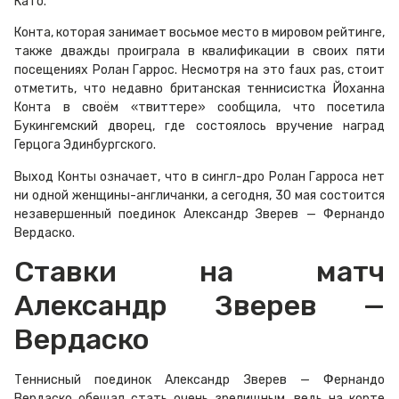
Като.
Конта, которая занимает восьмое место в мировом рейтинге,
также дважды проиграла в квалификации в своих пяти
посещениях Ролан Гаррос. Несмотря на это faux pas, стоит
отметить, что недавно британская теннисистка Йоханна
Конта в своём «твиттере» сообщила, что посетила
Букингемский дворец, где состоялось вручение наград
Герцога Эдинбургского.
Выход Конты означает, что в сингл-дро Ролан Гарроса нет
ни одной женщины-англичанки, а сегодня, 30 мая состоится
незавершенный поединок Александр Зверев — Фернандо
Вердаско.
Ставки на матч
Александр Зверев —
Вердаско
Теннисный поединок Александр Зверев — Фернандо
Вердаско обещал стать очень зрелищным, ведь на корте