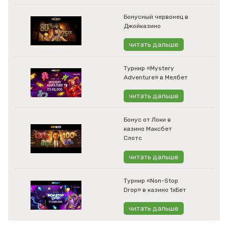
Бонусный червонец в
Джойказино
читать дальше
Турнир «Mystery
Adventure» в Мелбет
читать дальше
Бонус от Локи в
казино Максбет
Слотс
читать дальше
Турнир «Non-Stop
Drop» в казино 1хБет
читать дальше