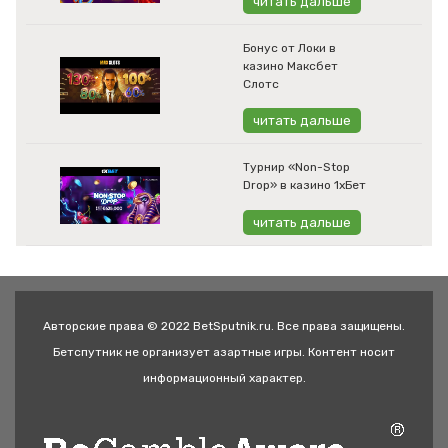
читать дальше
Бонус от Локи в
казино Максбет
Слотс
читать дальше
Турнир «Non-Stop
Drop» в казино 1хБет
читать дальше
Авторские права © 2022 BetSputnik.ru. Все права защищены.
Бетспутник не организует азартные игры. Контент носит
информационный характер.