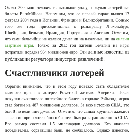
Около 200 млн человек испытывают удачу, покупая лотерейные
билеты EuroMillions. Напомним, что ее первый тираж вышел 13
февраля 2004 года в Испании, Франции и Великобритании. Осенью
того же года присоединились к розыгрышу Люксембург,
Швейцария, Бельгия, Ирландия, Португалия и Австрия. Отметим,
что сами бельгийцы не жалеют денег ни на наземные, ни на
онлайн
азартные игры
. Только за 2013 год жители Бельгии на игры
данные
известны из
потратили порядка 964 миллионов евро. Эти
публик
ации
регулятор
а
индустрии развлечений.
Счастливчики лотерей
Обратим внимание, что в этом году повезло стать обладателем
главного приза в лотерее Powerball жителю Америки. После
покупки счастливого лотерейного билета в городке Рэймонд, игрок
стал богаче на 487 миллионов долларов. За всю историю США, это
был 8 по величине джекпот. Отметим, что самый крупный джекпот
за всю историю лотерейного бизнеса был разыгран именно в США.
Его размер составил 1,5 миллиардов долларов. Кто оказался
победителем, сорвавшим банк, не сообщалось. Однако известно,