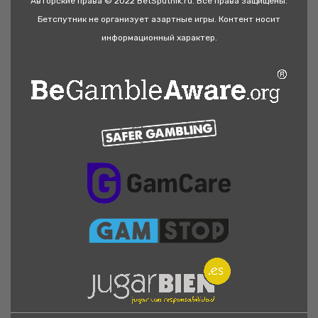
Авторские права © 2022 BetSputnik.ru. Все права защищены.
Бетспутник не организует азартные игры. Контент носит
информационный характер.