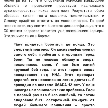
Несмотря на то, что Спортивная Комиссия Калифорнии
объявила о проведении процедуры надлежащего
судопроизводства, исход всем ясен. Результаты обоих
образцов допинг теста оказались положительными, и
Джонсу придётся ответить за мошенничество. По всей
вероятности, ему светит 4-летняя дисквалификация, что в
30-летнем возрасте является уже завершением карьеры.
Это понимает и он, и Кормье:
«Ему придётся бороться до конца. Это
смертный приговор. Он дисквалифицировал
самого себя, прибегая к стероидам перед
боем. Ты не можешь обмануть спорт,
поклонников, меня. У нас был самый
крупный бой года, но этот парень снова
поиздевался над ММА. Этот
препарат
д
орогой, его невозможно легко достать. Я
проходил по системе USADA 12 лет. У меня
никогда не возникали такие проблемы. Если
в первый раз это было ошибкой, то потом
следовало быть осторожней. Ожидать от
людей большего понимания — просто