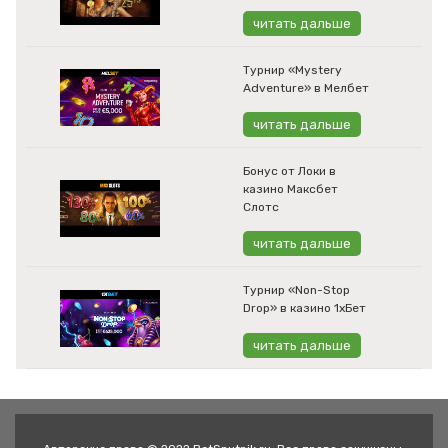
читать дальше
Турнир «Mystery
Adventure» в Мелбет
читать дальше
Бонус от Локи в
казино Максбет
Слотс
читать дальше
Турнир «Non-Stop
Drop» в казино 1хБет
читать дальше