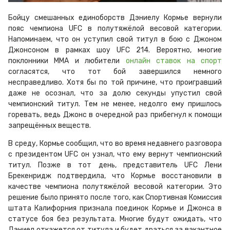
Бойцу смешанных единоборств Дэниелу Кормье вернули
пояс чемпиона UFC в полутяжёлой весовой категории.
Напоминаем, что он уступил свой титул в бою с Джоном
Джонсоном в рамках шоу UFC 214. Вероятно, многие
поклонники ММА и любители
онлайн ставок на спорт
согласятся, что тот бой завершился немного
несправедливо. Хотя бы по той причине, что проигравший
даже не осознал, что за долю секунды упустил свой
чемпионский титул. Тем не менее, недолго ему пришлось
горевать, ведь Джонс в очередной раз прибегнул к помощи
запрещённых веществ.
В среду, Кормье сообщил, что во время недавнего разговора
с президентом UFC он узнал, что ему вернут чемпионский
титул. Позже в тот день, представитель UFC Лени
Брекенридж подтвердила, что Кормье восстановили в
качестве чемпиона полутяжёлой весовой категории. Это
решение было принято после того, как Спортивная Комиссия
штата Калифорния признала поединок Кормье и Джонса в
статусе боя без результата. Многие будут ожидать, что
Дэниел откажется от титула и будет драться за вакантное