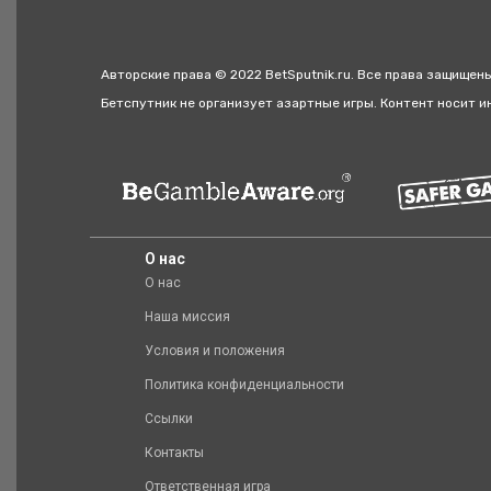
Авторские права © 2022 BetSputnik.ru. Все права защищены
Бетспутник не организует азартные игры. Контент носит 
O нас
О нас
Наша миссия
Условия и положения
Политика конфиденциальности
Ссылки
Контакты
Ответственная игра