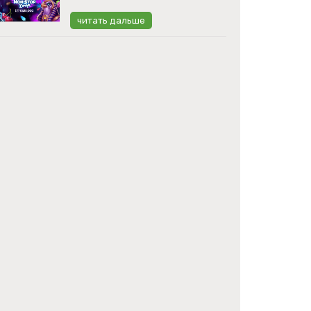
читать дальше