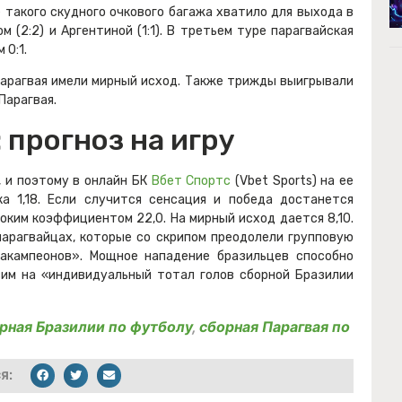
е такого скудного очкового багажа хватило для выхода в
 (2:2) и Аргентиной (1:1). В третьем туре парагвайская
 0:1.
Парагвая имели мирный исход. Также трижды выигрывали
Парагвая.
 прогноз на игру
 и поэтому в онлайн БК
Вбет Спортс
(Vbet Sports) на ее
а 1,18. Если случится сенсация и победа достанется
оким коэффициентом 22,0. На мирный исход дается 8,10.
парагвайцах, которые со скрипом преодолели групповую
акампеонов». Мощное нападение бразильцев способно
вим на «индивидуальный тотал голов сборной Бразилии
рная Бразилии по футболу
,
сборная Парагвая по
я: