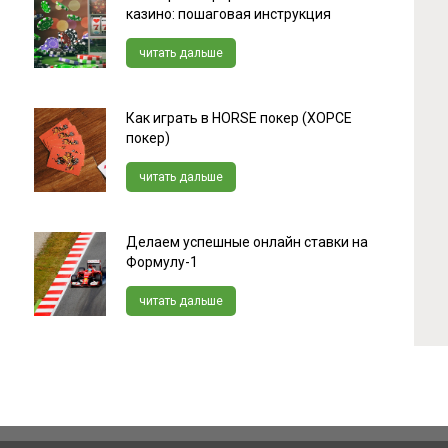
казино: пошаговая инструкция
читать дальше
Как играть в HORSE покер (ХОРСЕ
покер)
читать дальше
Делаем успешные онлайн ставки на
Формулу-1
читать дальше