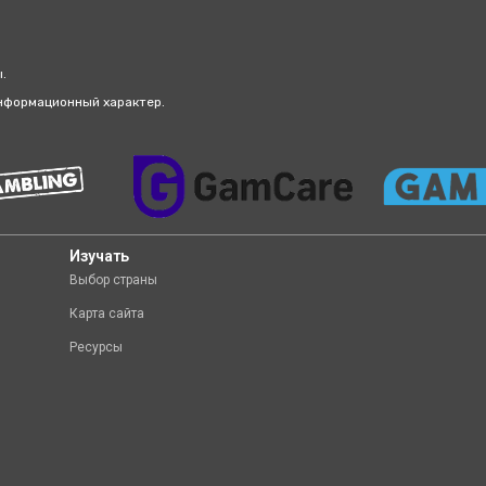
.
информационный характер.
Изучать
Выбор страны
Карта сайта
Ресурсы