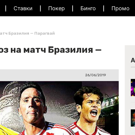
Ставки
Покер
Бинго
Промо
матч Бразилия — Парагвай
оз на матч Бразилия —
А
26/06/2019