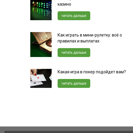
казино
читать дальше
Как играть в мини-рулетку: всё о
правилах и выплатах
читать дальше
Какая игра в покер подойдет вам?
читать дальше