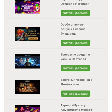
Deluxe» в Мегапари
читать дальше
Особо опасные
бонусы в казино
Эльдорадо
читать дальше
Бонусы по средам в
казино Слотозал
читать дальше
Бонусный червонец в
Джойказино
читать дальше
Турнир «Mystery
Adventure» в Мелбет