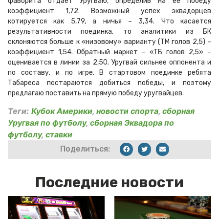
фаворита отдает Уругваю, определив на ее победу
коэффициент 1,72. Возможный успех эквадорцев
котируется как 5,79, а ничья – 3,34. Что касается
результативности поединка, то аналитики из БК
склоняются больше к «низовому» варианту (ТМ голов 2,5) –
коэффициент 1,54. Обратный маркет – «ТБ голов 2,5» –
оценивается в линии за 2,50. Уругвай сильнее оппонента и
по составу, и по игре. В стартовом поединке ребята
Табареса постараются добиться победы, и поэтому
предлагаю поставить на прямую победу уругвайцев.
Теги:
Кубок Америки
,
новости спорта
,
сборная
Уругвая по футболу
,
сборная Эквадора по
футболу
,
ставки
Поделиться:
Последние новости