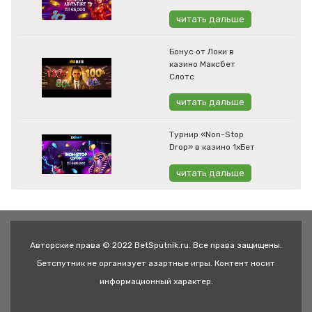
читать дальше
Бонус от Локи в
казино Максбет
Слотс
читать дальше
Турнир «Non-Stop
Drop» в казино 1хБет
читать дальше
Авторские права © 2022 BetSputnik.ru. Все права защищены.
Бетспутник не организует азартные игры. Контент носит
информационный характер.