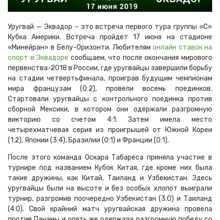
Уругвай — Эквадор – это встреча первого тура группы «C»
Кубка Америки. Встреча пройдет 17 июня на стадионе
«Минейран» в Белу-Оризонти. Любителям
онлайн ставок на
спорт в Эквадоре
сообщаем, что после окончания мирового
первенства-2018 в России, где уругвайцы завершили борьбу
на стадии четвертьфинала, проиграв будущим чемпионам
мира французам (0:2), провели восемь поединков.
Стартовали уругвайцы с контрольного поединка против
сборной Мексики, в котором они одержали разгромную
викторию со счетом 4:1. Затем имела место
четырехматчевая серия из проигрышей от Южной Кореи
(1:2), Японии (3:4), Бразилии (0:1) и Франции (0:1).
После этого команда Оскара Табареса приняла участие в
турнире под названием Кубок Китая, где кроме них была
такие дружины, как Китай, Таиланд и Узбекистан. Здесь
уругвайцы были на высоте и без особых хлопот выиграли
турнир, разгромив поочередно Узбекистан (3:0) и Таиланд
(4:0). Свой крайний матч уругвайская дружина провела
против Панамы и опять же одержала разгромную победу со